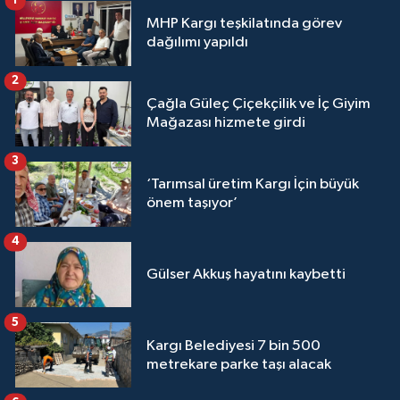
1
MHP Kargı teşkilatında görev
dağılımı yapıldı
2
Çağla Güleç Çiçekçilik ve İç Giyim
Mağazası hizmete girdi
3
‘Tarımsal üretim Kargı İçin büyük
önem taşıyor’
4
Gülser Akkuş hayatını kaybetti
5
Kargı Belediyesi 7 bin 500
metrekare parke taşı alacak