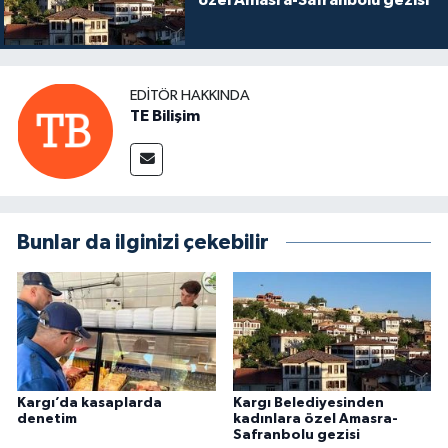
özel Amasra-Safranbolu gezisi
EDITÖR HAKKINDA
TE Bilişim
Bunlar da ilginizi çekebilir
Kargı’da kasaplarda
Kargı Belediyesinden
denetim
kadınlara özel Amasra-
Safranbolu gezisi