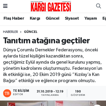
Flaş Haber
Nöbetçi Eczaneler
Flaş Haber
Kargı
Güncel
Siyaset
Yaşam
E
Kargı
Hava Durumu
HABERLER
GÜNCEL
Tanıtım atağına geçtiler
Güncel
Çorum Namaz Vakitleri
Dünya Çorumlu Dernekler Federasyonu, önceki
Siyaset
Trafik Durumu
aylarda tüzel kişiliğini kazandıktan sonra,
geçtiğimiz Eylül ayında da genel kurulunu yapmış,
Yaşam
Süper Lig Puan Durumu ve Fikstür
yönetim kadrolarını oluşturmuştu. Federasyon’un
ilk etkinliği ise, 20 Ekim 2019 günü “Kızılay’a Kan
Eğitim
Tüm Manşetler
Bağışı” etkinliği ve eğlence programı olmuştu.
Son Dakika Haberleri
TE BILIŞIM
31.10.2019 - 12:19
190
EDITÖR
YAYINLANMA
GÖSTERIM
Haber Arşivi