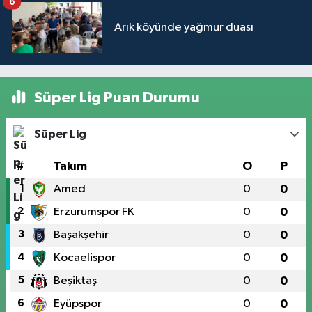
6
Arık köyünde yağmur duası
Süper Lig Puan Durumu
Süper Lig
#
Takım
O
P
1
Amed
0
0
2
Erzurumspor FK
0
0
3
Başakşehir
0
0
4
Kocaelispor
0
0
5
Beşiktaş
0
0
6
Eyüpspor
0
0