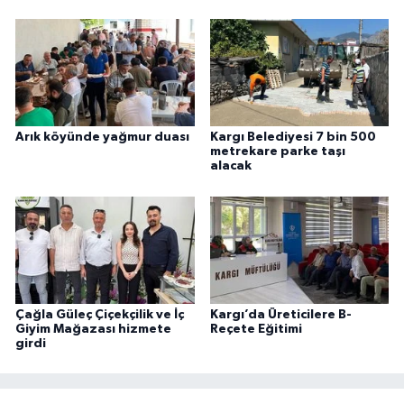
Arık köyünde yağmur duası
Kargı Belediyesi 7 bin 500
metrekare parke taşı
alacak
Çağla Güleç Çiçekçilik ve İç
Kargı’da Üreticilere B-
Giyim Mağazası hizmete
Reçete Eğitimi
girdi