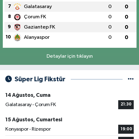
7
Galatasaray
0
0
8
Çorum FK
0
0
9
Gaziantep FK
0
0
10
Alanyaspor
0
0
Detaylar için tıklayın
Süper Lig Fikstür
14 Ağustos, Cuma
Galatasaray - Çorum FK
21:30
15 Ağustos, Cumartesi
Konyaspor - Rizespor
19:00