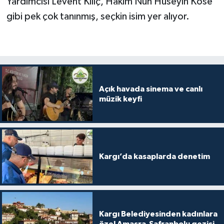
Yardımcısı Levent Kılıç, Hakim Nuh Hüseyin Köse
gibi pek çok tanınmış, seçkin isim yer alıyor.
Açık havada sinema ve canlı
müzik keyfi
Kargı’da kasaplarda denetim
Kargı Belediyesinden kadınlara