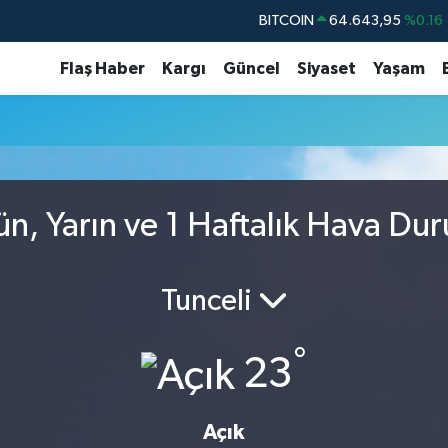
BITCOIN
64.643,95
%0.16
DOLAR
47,6006
%0.06
Flaş Haber
Kargı
Güncel
Siyaset
Yaşam
EURO
55,0250
%0.02
STERLİN
64,2398
%0.2
GRAM ALTIN
6500.87
%0.12
BİST100
13.799
%70
ün, Yarın ve 1 Haftalık Hava Du
Tunceli
°
23
Açık