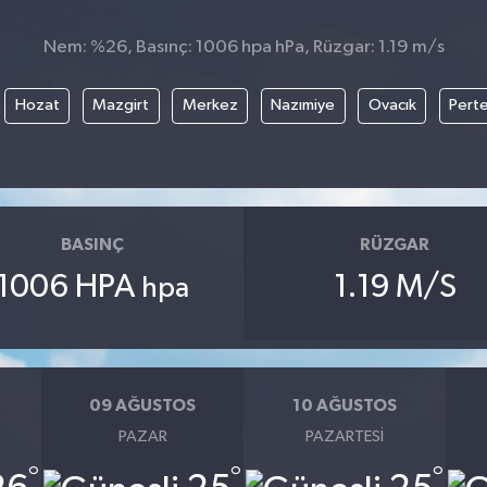
Nem: %26, Basınç: 1006 hpa hPa, Rüzgar: 1.19 m/s
Hozat
Mazgirt
Merkez
Nazımiye
Ovacık
Pert
BASINÇ
RÜZGAR
1006 HPA
1.19 M/S
hpa
09 AĞUSTOS
10 AĞUSTOS
PAZAR
PAZARTESI
°
°
°