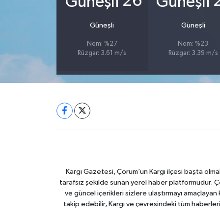
26
Güneşli
Güneşli
Nem: %27
Nem: %23
Rüzgar: 3.61 m/s
Rüzgar: 3.39 m/s
Kargı Gazetesi, Çorum’un Kargı ilçesi başta olma
tarafsız şekilde sunan yerel haber platformudur. Ç
ve güncel içerikleri sizlere ulaştırmayı amaçlay
takip edebilir, Kargı ve çevresindeki tüm haberler