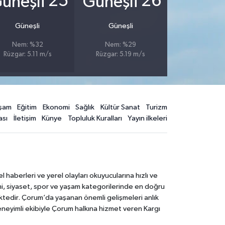
25
26
Güneşli
Güneşli
Nem: %32
Nem: %29
Rüzgar: 5.11 m/s
Rüzgar: 5.19 m/s
şam
Eğitim
Ekonomi
Sağlık
Kültür Sanat
Turizm
ası
İletişim
Künye
Topluluk Kuralları
Yayın ilkeleri
aberleri ve yerel olayları okuyucularına hızlı ve
mi, siyaset, spor ve yaşam kategorilerinde en doğru
ktedir. Çorum’da yaşanan önemli gelişmeleri anlık
deneyimli ekibiyle Çorum halkına hizmet veren Kargı