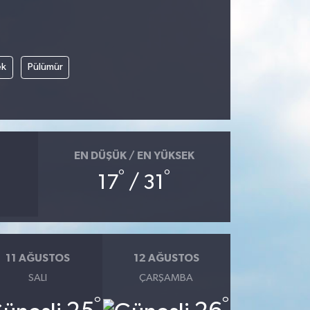
ek
Pülümür
EN DÜŞÜK / EN YÜKSEK
°
°
17
/ 31
11 AĞUSTOS
12 AĞUSTOS
SALI
ÇARŞAMBA
°
°