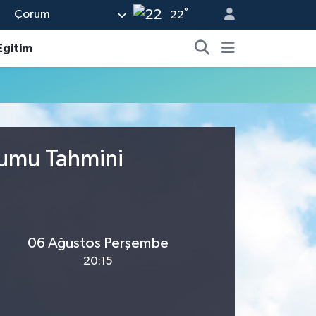
°
Çorum
22
Eğitim
rumu Tahmini
06 Ağustos Perşembe
20:15