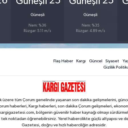
26
25
25
Güneşli
Güneşli
Nem: %36
Nem: %35
Rüzgar: 5.11 m/s
Rüzgar: 4.89 m/s
Flaş Haber
Kargı
Güncel
Siyaset
Ya
Gizlilik Politik
k üzere tüm Çorum genelinde yaşanan son dakika gelişmelerini, güncel h
orum haberleri, Kargı haberleri, son dakika Çorum gelişmeleri, ekono
an kargigazetesi.com, bölgenin güvenilir haber kaynağı olmayı sürdürme
i tek noktadan öğrenebilirsiniz. Yerel habercilikte güçlü altyapısı ve 
Gazetesi, doğru ve hızlı haberciliğin adresidir.