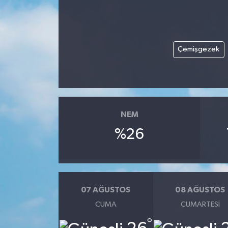
Çemişgezek
NEM
%26
07 AĞUSTOS
08 AĞUSTOS
CUMA
CUMARTESI
°