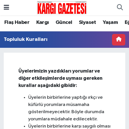
Flaş Haber
Nöbetçi Eczaneler
Flaş Haber
Kargı
Güncel
Siyaset
Yaşam
E
Kargı
Hava Durumu
Topluluk Kuralları
Güncel
Çorum Namaz Vakitleri
Siyaset
Trafik Durumu
Üyelerimizin yazdıkları yorumlar ve
diğer etkileşimlerde uyması gereken
Yaşam
Süper Lig Puan Durumu ve Fikstür
kurallar aşağıdaki gibidir:
Eğitim
Tüm Manşetler
Üyelerin birbirlerine yaptığı ırkçı ve
küfürlü yorumlara müsamaha
Son Dakika Haberleri
gösterilmeyecektir. Böyle durumda
yorumlara müdahale edilecektir.
Haber Arşivi
Üyelerin birbirlerine karşı saygılı olması