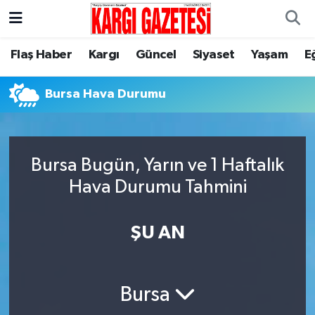
Flaş Haber
Nöbetçi Eczaneler
Flaş Haber
Kargı
Güncel
Siyaset
Yaşam
E
Kargı
Hava Durumu
Bursa Hava Durumu
Güncel
Çorum Namaz Vakitleri
Siyaset
Trafik Durumu
Bursa Bugün, Yarın ve 1 Haftalık
Hava Durumu Tahmini
Yaşam
Süper Lig Puan Durumu ve Fikstür
ŞU AN
Eğitim
Tüm Manşetler
Son Dakika Haberleri
Bursa
Haber Arşivi