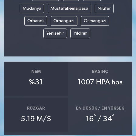
Mudanya
Mustafakemalpaşa
Nilüfer
Orhaneli
Orhangazi
Osmangazi
Yenişehir
Yıldırım
NEM
BASINÇ
%31
1007 HPA
hpa
RÜZGAR
EN DÜŞÜK / EN YÜKSEK
°
°
5.19 M/S
16
/ 34