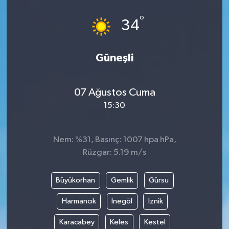
°
34
Güneşli
07 Ağustos Cuma
15:30
Nem: %31, Basınç: 1007 hpa hPa,
Rüzgar: 5.19 m/s
Büyükorhan
Gemlik
Gürsu
Harmancık
İnegöl
İznik
Karacabey
Keles
Kestel