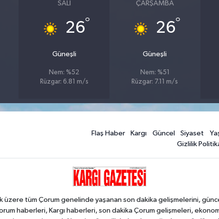
SALI
ÇARŞAMBA
°
°
26
26
Güneşli
Güneşli
Nem: %52
Nem: %51
Rüzgar: 6.81 m/s
Rüzgar: 7.11 m/s
Flaş Haber
Kargı
Güncel
Siyaset
Ya
Gizlilik Politik
k üzere tüm Çorum genelinde yaşanan son dakika gelişmelerini, güncel h
orum haberleri, Kargı haberleri, son dakika Çorum gelişmeleri, ekono