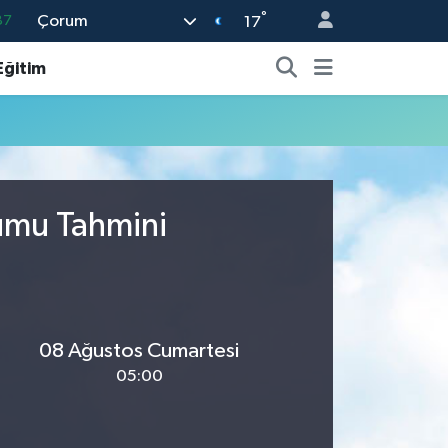
°
Çorum
87
17
18
Eğitim
32
38
03
14
rumu Tahmini
08 Ağustos Cumartesi
05:00