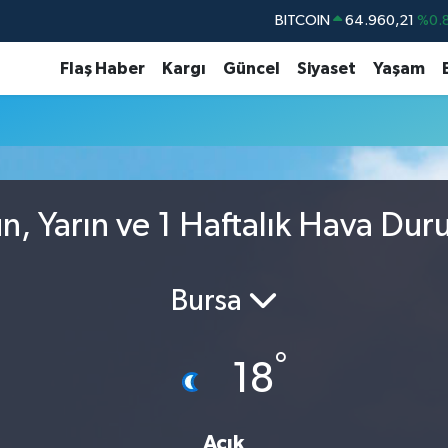
BITCOIN
64.960,21
%0.
DOLAR
47,7436
%0.
Flaş Haber
Kargı
Güncel
Siyaset
Yaşam
EURO
55,2510
%0.
STERLİN
64,4811
%0.
GRAM ALTIN
6660.55
%0.
BİST100
13.779
%-
, Yarın ve 1 Haftalık Hava Du
Bursa
°
18
Açık