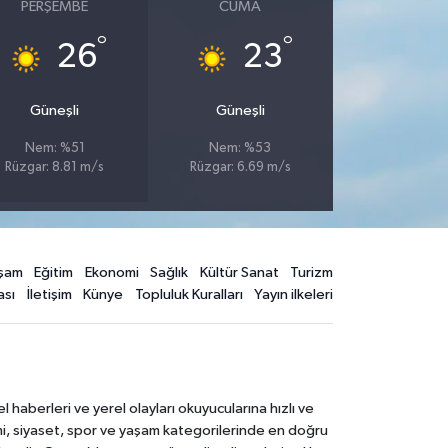
PERŞEMBE
CUMA
°
°
26
23
Güneşli
Güneşli
Nem: %51
Nem: %53
Rüzgar: 8.81 m/s
Rüzgar: 6.69 m/s
şam
Eğitim
Ekonomi
Sağlık
Kültür Sanat
Turizm
ası
İletişim
Künye
Topluluk Kuralları
Yayın ilkeleri
aberleri ve yerel olayları okuyucularına hızlı ve
mi, siyaset, spor ve yaşam kategorilerinde en doğru