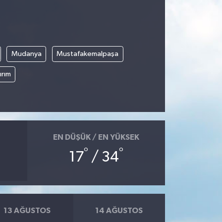
Mudanya
Mustafakemalpaşa
ırım
EN DÜŞÜK / EN YÜKSEK
°
°
17
/ 34
13 AĞUSTOS
14 AĞUSTOS