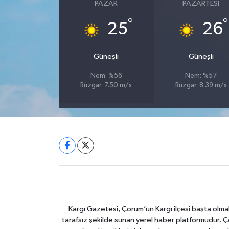
PAZAR
PAZARTESI
°
°
25
26
Güneşli
Güneşli
Nem: %56
Nem: %57
Rüzgar: 7.50 m/s
Rüzgar: 8.39 m/s
Kargı Gazetesi, Çorum’un Kargı ilçesi başta olma
tarafsız şekilde sunan yerel haber platformudur. Ç