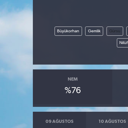
Büyükorhan
Gemlik
Gürsu
Nilü
NEM
%76
09 AĞUSTOS
10 AĞUSTOS