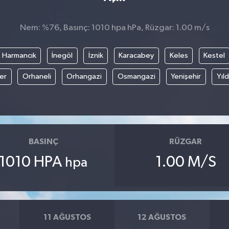
Nem: %76, Basınç: 1010 hpa hPa, Rüzgar: 1.00 m/s
Harmancık
İnegöl
İznik
Karacabey
Keles
Kestel
fer
Orhaneli
Orhangazi
Osmangazi
Yenişehir
Yıld
BASINÇ
RÜZGAR
1010 HPA
1.00 M/S
hpa
11 AĞUSTOS
12 AĞUSTOS