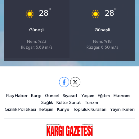
°
°
28
28
Güneşli
Güneşli
Nem: %23
Nem: %18
Rüzgar: 5.69 m/s
Rüzgar: 6.50 m/s
Flaş Haber
Kargı
Güncel
Siyaset
Yaşam
Eğitim
Ekonomi
Sağlık
Kültür Sanat
Turizm
Gizlilik Politikası
İletişim
Künye
Topluluk Kuralları
Yayın ilkeleri