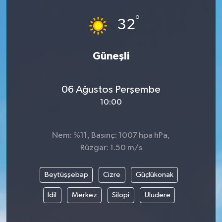
°
32
Güneşli
06 Ağustos Perşembe
10:00
Nem: %11, Basınç: 1007 hpa hPa,
Rüzgar: 1.50 m/s
Beytüşşebap
Cizre
Güçlükonak
İdil
Merkez
Silopi
Uludere