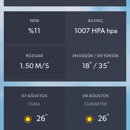
NEM
BASINÇ
%11
1007 HPA
hpa
RÜZGAR
EN DÜŞÜK / EN YÜKSEK
°
°
1.50 M/S
18
/ 35
07 AĞUSTOS
08 AĞUSTOS
CUMA
CUMARTESI
°
°
26
26