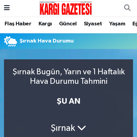
Flaş Haber
Nöbetçi Eczaneler
Flaş Haber
Kargı
Güncel
Siyaset
Yaşam
E
Kargı
Hava Durumu
Şırnak Hava Durumu
Güncel
Çorum Namaz Vakitleri
Siyaset
Trafik Durumu
Şırnak Bugün, Yarın ve 1 Haftalık
Hava Durumu Tahmini
Yaşam
Süper Lig Puan Durumu ve Fikstür
ŞU AN
Eğitim
Tüm Manşetler
Son Dakika Haberleri
Şırnak
Haber Arşivi