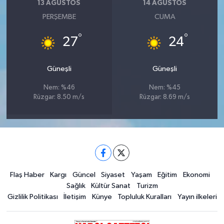
13 AĞUSTOS
14 AĞUSTOS
PERŞEMBE
CUMA
°
°
27
24
Güneşli
Güneşli
Nem: %46
Nem: %45
Rüzgar: 8.50 m/s
Rüzgar: 8.69 m/s
Flaş Haber
Kargı
Güncel
Siyaset
Yaşam
Eğitim
Ekonomi
Sağlık
Kültür Sanat
Turizm
Gizlilik Politikası
İletişim
Künye
Topluluk Kuralları
Yayın ilkeleri