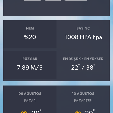
NEM
BASINÇ
%20
1008 HPA
hpa
RÜZGAR
EN DÜŞÜK / EN YÜKSEK
°
°
7.89 M/S
22
/ 38
09 AĞUSTOS
10 AĞUSTOS
PAZAR
PAZARTESI
°
°