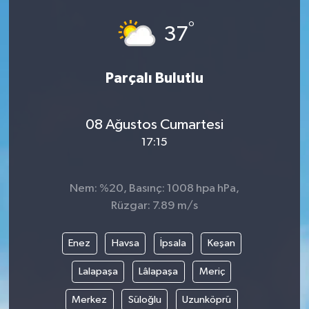
°
37
Parçalı Bulutlu
08 Ağustos Cumartesi
17:15
Nem: %20, Basınç: 1008 hpa hPa,
Rüzgar: 7.89 m/s
Enez
Havsa
İpsala
Keşan
Lalapaşa
Lâlapaşa
Meriç
Merkez
Süloğlu
Uzunköprü