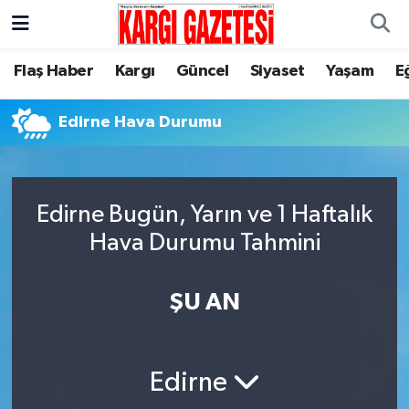
Flaş Haber
Nöbetçi Eczaneler
Flaş Haber
Kargı
Güncel
Siyaset
Yaşam
E
Kargı
Hava Durumu
Edirne Hava Durumu
Güncel
Çorum Namaz Vakitleri
Siyaset
Trafik Durumu
Edirne Bugün, Yarın ve 1 Haftalık
Hava Durumu Tahmini
Yaşam
Süper Lig Puan Durumu ve Fikstür
ŞU AN
Eğitim
Tüm Manşetler
Son Dakika Haberleri
Edirne
Haber Arşivi