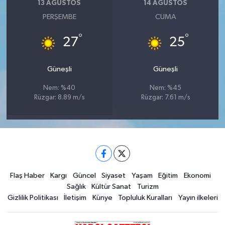
13 AĞUSTOS
14 AĞUSTOS
PERŞEMBE
CUMA
°
°
27
25
Güneşli
Güneşli
Nem: %40
Nem: %45
Rüzgar: 8.89 m/s
Rüzgar: 7.61 m/s
Flaş Haber
Kargı
Güncel
Siyaset
Yaşam
Eğitim
Ekonomi
Sağlık
Kültür Sanat
Turizm
Gizlilik Politikası
İletişim
Künye
Topluluk Kuralları
Yayın ilkeleri