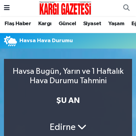
Flaş Haber
Nöbetçi Eczaneler
Flaş Haber
Kargı
Güncel
Siyaset
Yaşam
E
Kargı
Hava Durumu
Havsa Hava Durumu
Güncel
Çorum Namaz Vakitleri
Siyaset
Trafik Durumu
Havsa Bugün, Yarın ve 1 Haftalık
Hava Durumu Tahmini
Yaşam
Süper Lig Puan Durumu ve Fikstür
ŞU AN
Eğitim
Tüm Manşetler
Son Dakika Haberleri
Edirne
Haber Arşivi