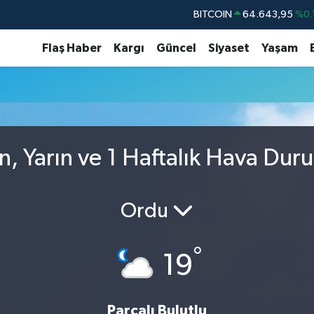
BITCOIN
64.643,95
%0.
DOLAR
47,6704
Flaş Haber
Kargı
Güncel
Siyaset
Yaşam
EURO
55,0406
%-0.
STERLİN
64,2143
GRAM ALTIN
6500.87
%0.
BİST100
13.799
%
, Yarın ve 1 Haftalık Hava Dur
Ordu
°
19
Parçalı Bulutlu