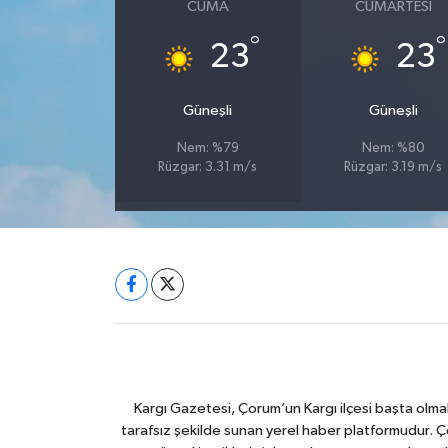
CUMA
CUMARTESI
°
°
23
23
Güneşli
Güneşli
Nem: %79
Nem: %80
Rüzgar: 3.31 m/s
Rüzgar: 3.19 m/s
Kargı Gazetesi, Çorum’un Kargı ilçesi başta olma
tarafsız şekilde sunan yerel haber platformudur. Ç