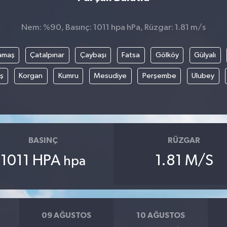
Nem: %90, Basınç: 1011 hpa hPa, Rüzgar: 1.81 m/s
amaş
Çatalpınar
Çaybaşı
Fatsa
Gölköy
Gülyalı
ş
Korgan
Kumru
Mesudiye
Perşembe
Ulubey
BASINÇ
RÜZGAR
1011 HPA
1.81 M/S
hpa
09 AĞUSTOS
10 AĞUSTOS