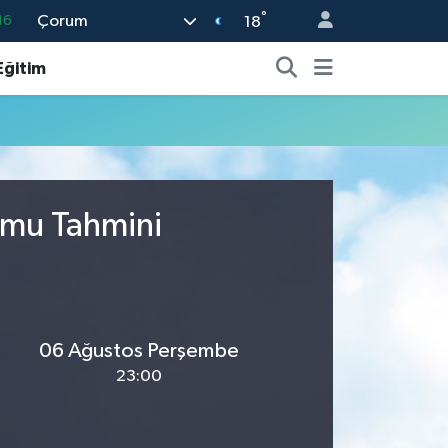
°
Çorum
16
18
%0
Eğitim
08
%0
12
70
umu Tahmini
06 Ağustos Perşembe
23:00