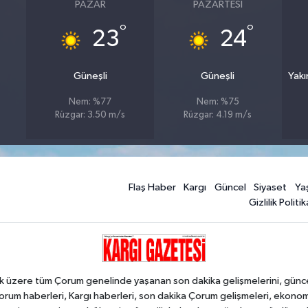
PAZAR
PAZARTESI
°
°
23
24
Güneşli
Güneşli
Yakı
Nem: %77
Nem: %75
Rüzgar: 3.50 m/s
Rüzgar: 4.19 m/s
Flaş Haber
Kargı
Güncel
Siyaset
Ya
Gizlilik Politik
k üzere tüm Çorum genelinde yaşanan son dakika gelişmelerini, güncel h
orum haberleri, Kargı haberleri, son dakika Çorum gelişmeleri, ekono