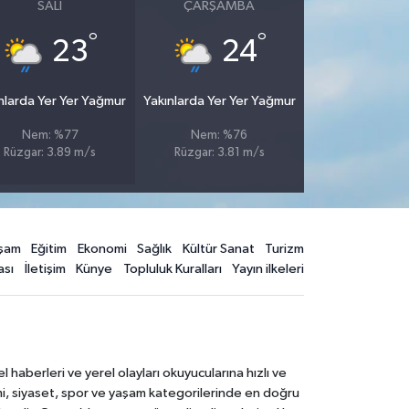
SALI
ÇARŞAMBA
°
°
23
24
nlarda Yer Yer Yağmur
Yakınlarda Yer Yer Yağmur
Nem: %77
Nem: %76
Rüzgar: 3.89 m/s
Rüzgar: 3.81 m/s
şam
Eğitim
Ekonomi
Sağlık
Kültür Sanat
Turizm
ası
İletişim
Künye
Topluluk Kuralları
Yayın ilkeleri
aberleri ve yerel olayları okuyucularına hızlı ve
mi, siyaset, spor ve yaşam kategorilerinde en doğru