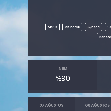
Akkuş
Altınordu
Aybastı
Ç
Kabata
NEM
%90
07 AĞUSTOS
08 AĞUSTOS