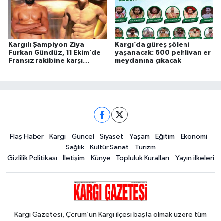
Kargılı Şampiyon Ziya
Kargı’da güreş şöleni
Furkan Gündüz, 11 Ekim’de
yaşanacak: 600 pehlivan er
Fransız rakibine karşı
meydanına çıkacak
ringde!
Flaş Haber
Kargı
Güncel
Siyaset
Yaşam
Eğitim
Ekonomi
Sağlık
Kültür Sanat
Turizm
Gizlilik Politikası
İletişim
Künye
Topluluk Kuralları
Yayın ilkeleri
Kargı Gazetesi, Çorum’un Kargı ilçesi başta olmak üzere tüm