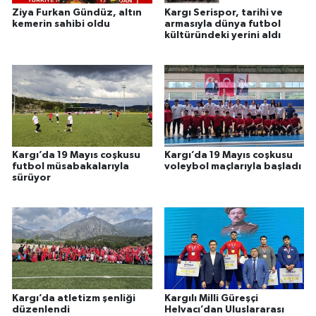
Ziya Furkan Gündüz, altın
Kargı Serispor, tarihi ve
kemerin sahibi oldu
armasıyla dünya futbol
kültüründeki yerini aldı
Kargı’da 19 Mayıs coşkusu
Kargı’da 19 Mayıs coşkusu
futbol müsabakalarıyla
voleybol maçlarıyla başladı
sürüyor
Kargı’da atletizm şenliği
Kargılı Milli Güreşçi
düzenlendi
Helvacı’dan Uluslararası