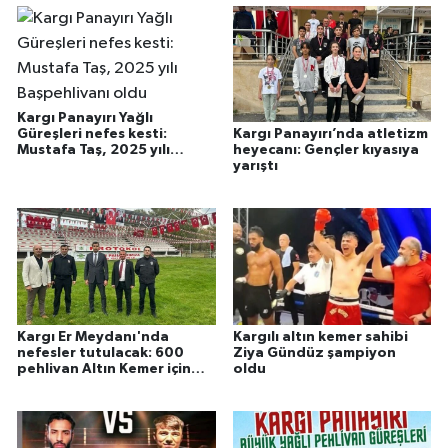
Kargı Panayırı Yağlı
Güreşleri nefes kesti:
Kargı Panayırı’nda atletizm
Mustafa Taş, 2025 yılı
heyecanı: Gençler kıyasıya
Başpehlivanı oldu
yarıştı
Kargı Er Meydanı'nda
Kargılı altın kemer sahibi
nefesler tutulacak: 600
Ziya Gündüz şampiyon
pehlivan Altın Kemer için
oldu
kol bağlayacak!