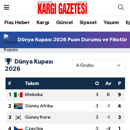
Flaş Haber
Nöbetçi Eczaneler
Flaş Haber
Kargı
Güncel
Siyaset
Yaşam
E
Kargı
Hava Durumu
Dünya Kupası 2026 Puan Durumu ve Fikstür
Güncel
Çorum Namaz Vakitleri
Dünya Kupası
Siyaset
Trafik Durumu
2026
Yaşam
Süper Lig Puan Durumu ve Fikstür
#
Takım
O
Av
P
1
Meksika
3
6
9
Eğitim
Tüm Manşetler
2
Güney Afrika
3
-1
4
Son Dakika Haberleri
3
Güney Kore
3
-1
3
Haber Arşivi
4
Czechia
3
-4
1