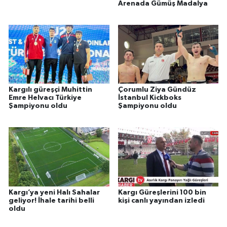
Arenada Gümüş Madalya
Kargılı güreşçi Muhittin
Çorumlu Ziya Gündüz
Emre Helvacı Türkiye
İstanbul Kickboks
Şampiyonu oldu
Şampiyonu oldu
Kargı’ya yeni Halı Sahalar
Kargı Güreşlerini 100 bin
geliyor! İhale tarihi belli
kişi canlı yayından izledi
oldu