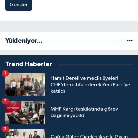
Gönder
Yükleniyor...
Trend Haberler
1
Hamit Dereli ve meclis üyeleri
CHP’den istifa ederek Yeni Parti’ye
katıldı
2
MHP Kargı teşkilatında görev
dağılımı yapıldı
3
Çağla Güleç Çiçekçilik ve İç Giyim