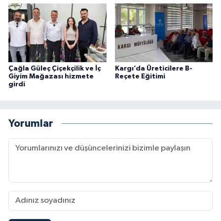
Çağla Güleç Çiçekçilik ve İç
Kargı’da Üreticilere B-
Giyim Mağazası hizmete
Reçete Eğitimi
girdi
Yorumlar