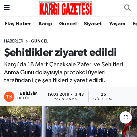
Flaş Haber
Nöbetçi Eczaneler
Flaş Haber
Kargı
Güncel
Siyaset
Yaşam
E
Kargı
Hava Durumu
HABERLER
GÜNCEL
Şehitlikler ziyaret edildi
Güncel
Çorum Namaz Vakitleri
Kargı'da 18 Mart Çanakkale Zaferi ve Şehitleri
Siyaset
Trafik Durumu
Anma Günü dolayısıyla protokol üyeleri
tarafından ilçe şehitlikleri ziyaret edildi.
Yaşam
Süper Lig Puan Durumu ve Fikstür
TE BILIŞIM
19.03.2019 - 13:43
126
EDITÖR
YAYINLANMA
GÖSTERIM
Eğitim
Tüm Manşetler
Son Dakika Haberleri
Haber Arşivi