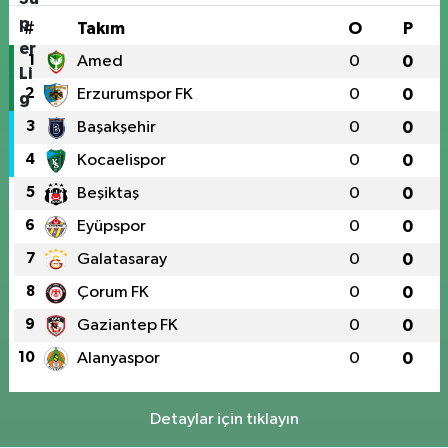
#
Takım
O
P
1
Amed
0
0
2
Erzurumspor FK
0
0
3
Başakşehir
0
0
4
Kocaelispor
0
0
5
Beşiktaş
0
0
6
Eyüpspor
0
0
7
Galatasaray
0
0
8
Çorum FK
0
0
9
Gaziantep FK
0
0
10
Alanyaspor
0
0
Detaylar için tıklayın