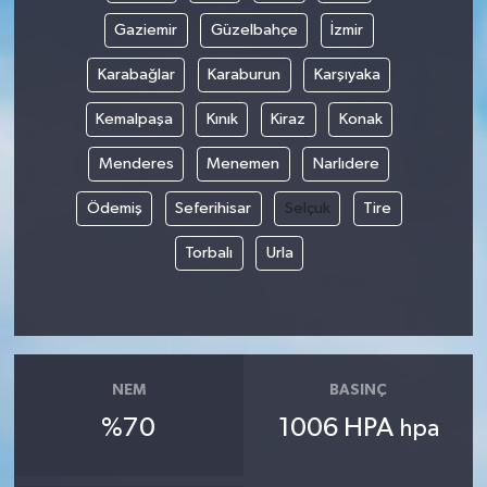
Gaziemir
Güzelbahçe
İzmir
Karabağlar
Karaburun
Karşıyaka
Kemalpaşa
Kınık
Kiraz
Konak
Menderes
Menemen
Narlıdere
Ödemiş
Seferihisar
Selçuk
Tire
Torbalı
Urla
NEM
BASINÇ
%70
1006 HPA
hpa