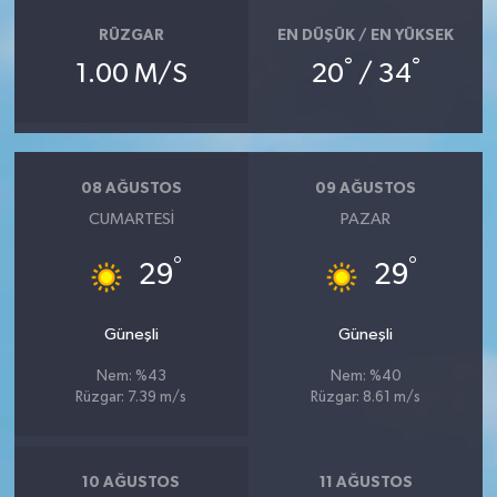
RÜZGAR
EN DÜŞÜK / EN YÜKSEK
°
°
1.00 M/S
20
/ 34
08 AĞUSTOS
09 AĞUSTOS
CUMARTESI
PAZAR
°
°
29
29
Güneşli
Güneşli
Nem: %43
Nem: %40
Rüzgar: 7.39 m/s
Rüzgar: 8.61 m/s
10 AĞUSTOS
11 AĞUSTOS