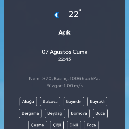
°
22
Açık
07 Ağustos Cuma
22:45
Nem: %70, Basınç: 1006 hpa hPa,
Rüzgar: 1.00 m/s
Aliağa
Balçova
Bayındır
Bayraklı
Bergama
Beydağ
Bornova
Buca
Çeşme
Çiğli
Dikili
Foça