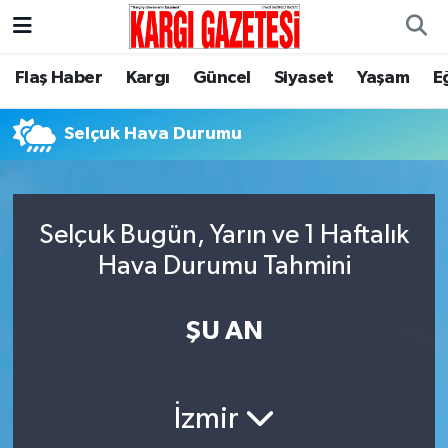
Flaş Haber
Nöbetçi Eczaneler
Flaş Haber
Kargı
Güncel
Siyaset
Yaşam
E
Kargı
Hava Durumu
Selçuk Hava Durumu
Güncel
Çorum Namaz Vakitleri
Siyaset
Trafik Durumu
Selçuk Bugün, Yarın ve 1 Haftalık
Hava Durumu Tahmini
Yaşam
Süper Lig Puan Durumu ve Fikstür
ŞU AN
Eğitim
Tüm Manşetler
Son Dakika Haberleri
İzmir
Haber Arşivi