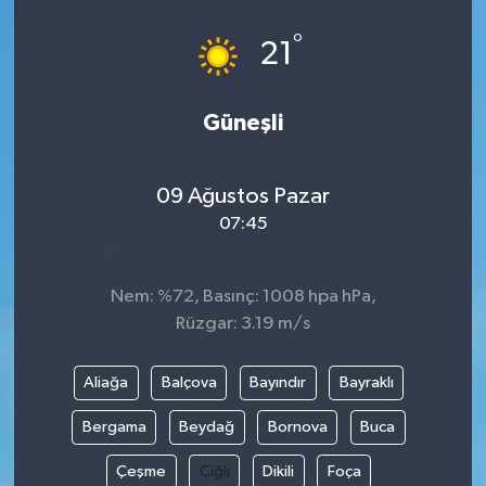
°
21
Güneşli
09 Ağustos Pazar
07:45
Nem: %72, Basınç: 1008 hpa hPa,
Rüzgar: 3.19 m/s
Aliağa
Balçova
Bayındır
Bayraklı
Bergama
Beydağ
Bornova
Buca
Çeşme
Çiğli
Dikili
Foça