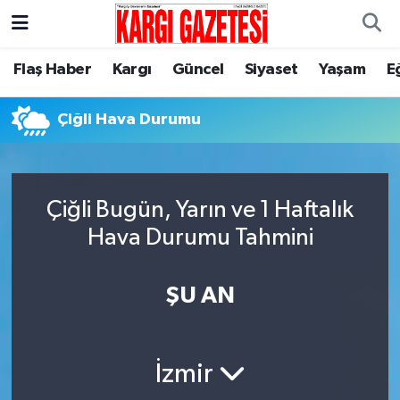
Flaş Haber
Nöbetçi Eczaneler
Flaş Haber
Kargı
Güncel
Siyaset
Yaşam
E
Kargı
Hava Durumu
Çiğli Hava Durumu
Güncel
Çorum Namaz Vakitleri
Siyaset
Trafik Durumu
Çiğli Bugün, Yarın ve 1 Haftalık
Hava Durumu Tahmini
Yaşam
Süper Lig Puan Durumu ve Fikstür
ŞU AN
Eğitim
Tüm Manşetler
Son Dakika Haberleri
İzmir
Haber Arşivi