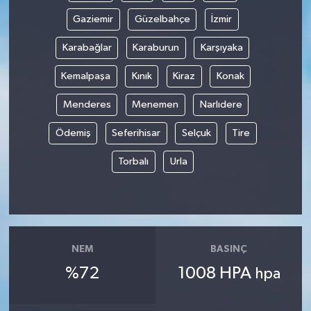
Gaziemir
Güzelbahçe
İzmir
Karabağlar
Karaburun
Karşıyaka
Kemalpaşa
Kınık
Kiraz
Konak
Menderes
Menemen
Narlıdere
Ödemiş
Seferihisar
Selçuk
Tire
Torbalı
Urla
NEM
BASINÇ
%72
1008 HPA
hpa