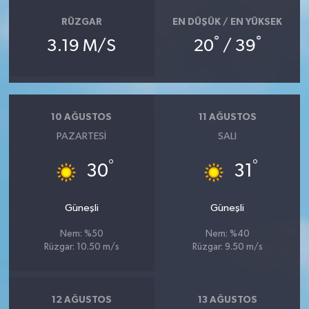
RÜZGAR
EN DÜŞÜK / EN YÜKSEK
°
°
3.19 M/S
20
/ 39
10 AĞUSTOS
11 AĞUSTOS
PAZARTESI
SALI
°
°
30
31
Güneşli
Güneşli
Nem: %50
Nem: %40
Rüzgar: 10.50 m/s
Rüzgar: 9.50 m/s
12 AĞUSTOS
13 AĞUSTOS