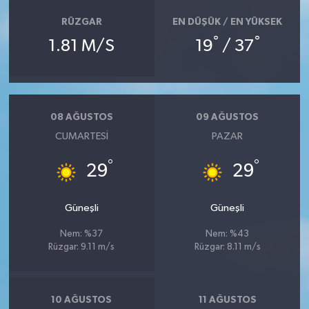
RÜZGAR
EN DÜŞÜK / EN YÜKSEK
°
°
1.81 M/S
19
/ 37
08 AĞUSTOS
09 AĞUSTOS
CUMARTESI
PAZAR
°
°
29
29
Güneşli
Güneşli
Nem: %37
Nem: %43
Rüzgar: 9.11 m/s
Rüzgar: 8.11 m/s
10 AĞUSTOS
11 AĞUSTOS