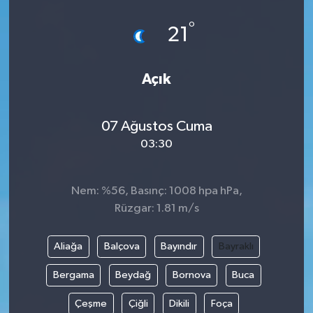
°
21
Açık
07 Ağustos Cuma
03:30
Nem: %56, Basınç: 1008 hpa hPa,
Rüzgar: 1.81 m/s
Aliağa
Balçova
Bayındır
Bayraklı
Bergama
Beydağ
Bornova
Buca
Çeşme
Çiğli
Dikili
Foça