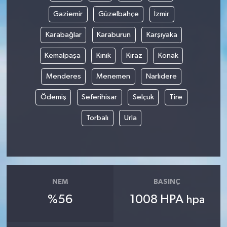
Gaziemir
Güzelbahçe
İzmir
Karabağlar
Karaburun
Karşıyaka
Kemalpaşa
Kınık
Kiraz
Konak
Menderes
Menemen
Narlıdere
Ödemiş
Seferihisar
Selçuk
Tire
Torbalı
Urla
NEM
BASINÇ
%56
1008 HPA
hpa