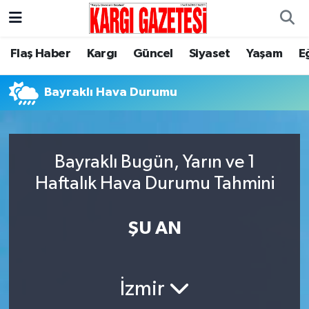
Flaş Haber
Nöbetçi Eczaneler
Flaş Haber
Kargı
Güncel
Siyaset
Yaşam
E
Kargı
Hava Durumu
Bayraklı Hava Durumu
Güncel
Çorum Namaz Vakitleri
Siyaset
Trafik Durumu
Bayraklı Bugün, Yarın ve 1
Haftalık Hava Durumu Tahmini
Yaşam
Süper Lig Puan Durumu ve Fikstür
ŞU AN
Eğitim
Tüm Manşetler
Son Dakika Haberleri
İzmir
Haber Arşivi