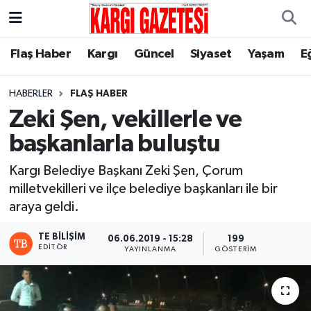
Flaş Haber
Nöbetçi Eczaneler
Flaş Haber
Kargı
Güncel
Siyaset
Yaşam
E
Kargı
Hava Durumu
HABERLER
FLAŞ HABER
Zeki Şen, vekillerle ve
Güncel
Çorum Namaz Vakitleri
başkanlarla buluştu
Siyaset
Trafik Durumu
Kargı Belediye Başkanı Zeki Şen, Çorum
milletvekilleri ve ilçe belediye başkanları ile bir
Yaşam
Süper Lig Puan Durumu ve Fikstür
araya geldi.
Eğitim
Tüm Manşetler
TE BILIŞIM
06.06.2019 - 15:28
199
EDITÖR
YAYINLANMA
GÖSTERIM
Son Dakika Haberleri
Haber Arşivi