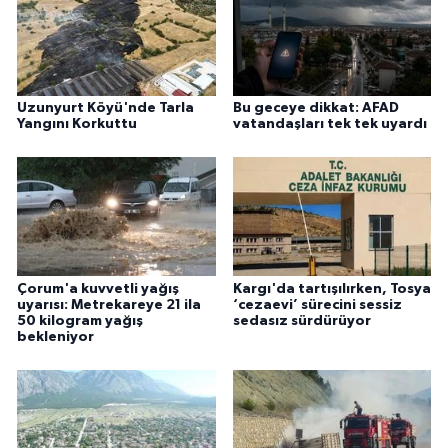
Uzunyurt Köyü'nde Tarla
Bu geceye dikkat: AFAD
Yangını Korkuttu
vatandaşları tek tek uyardı
Çorum'a kuvvetli yağış
Kargı'da tartışılırken, Tosya
uyarısı: Metrekareye 21 ila
‘cezaevi’ sürecini sessiz
50 kilogram yağış
sedasız sürdürüyor
bekleniyor