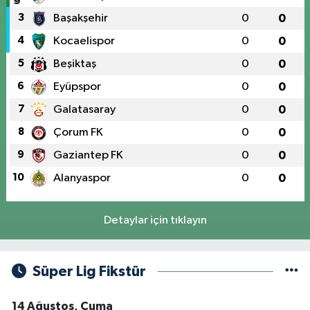
3
Başakşehir
0
0
4
Kocaelispor
0
0
5
Beşiktaş
0
0
6
Eyüpspor
0
0
7
Galatasaray
0
0
8
Çorum FK
0
0
9
Gaziantep FK
0
0
10
Alanyaspor
0
0
Detaylar için tıklayın
Süper Lig Fikstür
14 Ağustos, Cuma