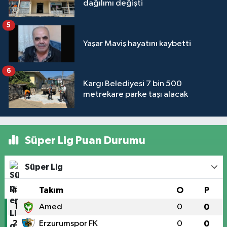
dağılımı değişti
5
Yaşar Maviş hayatını kaybetti
6
Kargı Belediyesi 7 bin 500
metrekare parke taşı alacak
Süper Lig Puan Durumu
Süper Lig
#
Takım
O
P
1
Amed
0
0
2
Erzurumspor FK
0
0