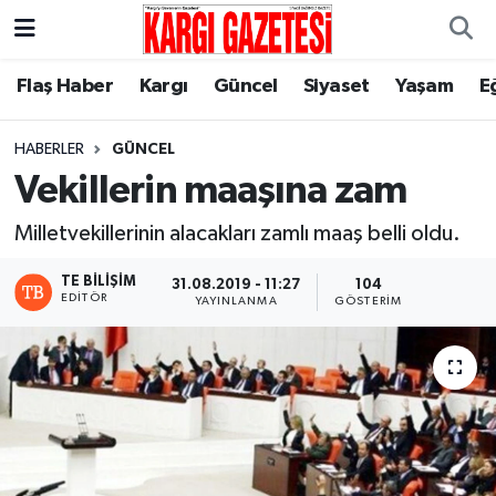
Flaş Haber
Nöbetçi Eczaneler
Flaş Haber
Kargı
Güncel
Siyaset
Yaşam
E
Kargı
Hava Durumu
HABERLER
GÜNCEL
Vekillerin maaşına zam
Güncel
Çorum Namaz Vakitleri
Milletvekillerinin alacakları zamlı maaş belli oldu.
Siyaset
Trafik Durumu
TE BILIŞIM
31.08.2019 - 11:27
104
EDITÖR
YAYINLANMA
GÖSTERIM
Yaşam
Süper Lig Puan Durumu ve Fikstür
Eğitim
Tüm Manşetler
Son Dakika Haberleri
Haber Arşivi