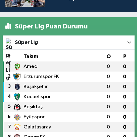
Süper Lig Puan Durumu
Süper Lig
#
Takım
O
P
1
Amed
0
0
2
Erzurumspor FK
0
0
3
Başakşehir
0
0
4
Kocaelispor
0
0
5
Beşiktaş
0
0
6
Eyüpspor
0
0
7
Galatasaray
0
0
8