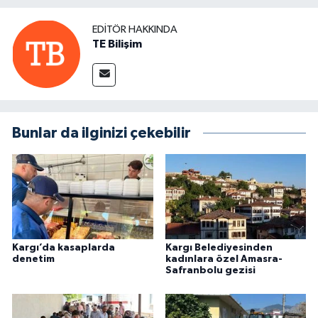
EDITÖR HAKKINDA
TE Bilişim
Bunlar da ilginizi çekebilir
Kargı’da kasaplarda
Kargı Belediyesinden
denetim
kadınlara özel Amasra-
Safranbolu gezisi