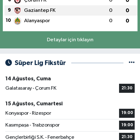
Çorum FK
0
0
9
Gaziantep FK
0
0
10
Alanyaspor
0
0
Detaylar için tıklayın
Süper Lig Fikstür
14 Ağustos, Cuma
Galatasaray - Çorum FK
21:30
15 Ağustos, Cumartesi
Konyaspor - Rizespor
19:00
Kasımpaşa - Trabzonspor
19:00
Gençlerbirliği S.K. - Fenerbahçe
21:30