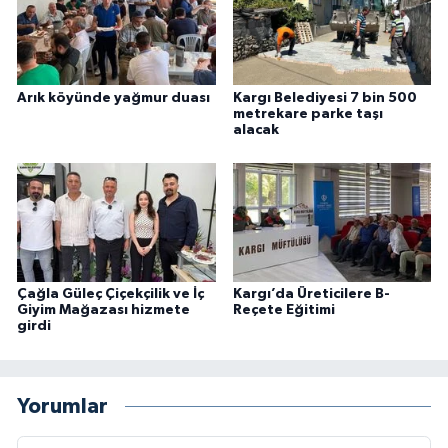
Arık köyünde yağmur duası
Kargı Belediyesi 7 bin 500
metrekare parke taşı
alacak
Çağla Güleç Çiçekçilik ve İç
Kargı’da Üreticilere B-
Giyim Mağazası hizmete
Reçete Eğitimi
girdi
Yorumlar