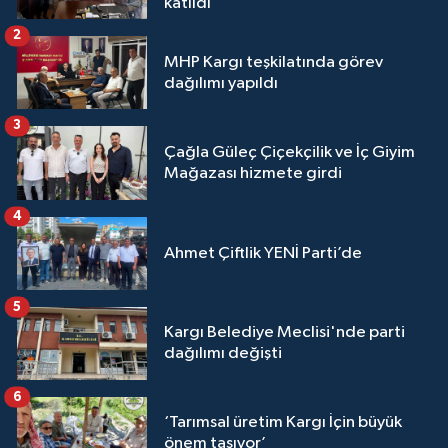
katıldı
2
MHP Kargı teşkilatında görev
dağılımı yapıldı
3
Çağla Güleç Çiçekçilik ve İç Giyim
Mağazası hizmete girdi
4
Ahmet Çiftlik YENİ Parti’de
5
Kargı Belediye Meclisi'nde parti
dağılımı değişti
6
‘Tarımsal üretim Kargı İçin büyük
önem taşıyor’