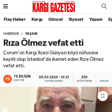
Flaş Haber
Nöbetçi Eczaneler
Flaş Haber
Kargı
Güncel
Siyaset
Yaşam
E
Kargı
Hava Durumu
HABERLER
YAŞAM
Rıza Ölmez vefat etti
Güncel
Çorum Namaz Vakitleri
Çorum'un Kargı İlçesi Günyazı köyü nüfusuna
Siyaset
Trafik Durumu
kayıtlı olup İstanbul'da ikamet eden Rıza Ölmez
vefat etti.
Yaşam
Süper Lig Puan Durumu ve Fikstür
TE BILIŞIM
06.03.2025 - 10:21
250
1 
EDITÖR
YAYINLANMA
GÖSTERIM
OKUNMA
Eğitim
Tüm Manşetler
Son Dakika Haberleri
Haber Arşivi