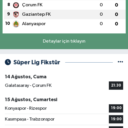
8
Çorum FK
0
0
9
Gaziantep FK
0
0
10
Alanyaspor
0
0
Detaylar için tıklayın
Süper Lig Fikstür
14 Ağustos, Cuma
Galatasaray - Çorum FK
21:30
15 Ağustos, Cumartesi
Konyaspor - Rizespor
19:00
Kasımpaşa - Trabzonspor
19:00