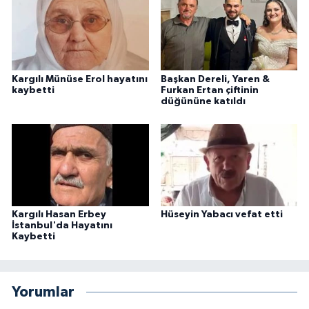
Kargılı Münüse Erol hayatını
Başkan Dereli, Yaren &
kaybetti
Furkan Ertan çiftinin
düğününe katıldı
Kargılı Hasan Erbey
Hüseyin Yabacı vefat etti
İstanbul'da Hayatını
Kaybetti
Yorumlar