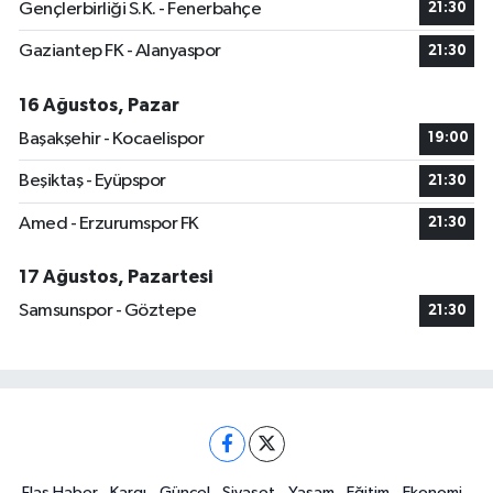
Gençlerbirliği S.K. - Fenerbahçe
21:30
Gaziantep FK - Alanyaspor
21:30
16 Ağustos, Pazar
Başakşehir - Kocaelispor
19:00
Beşiktaş - Eyüpspor
21:30
Amed - Erzurumspor FK
21:30
17 Ağustos, Pazartesi
Samsunspor - Göztepe
21:30
Flaş Haber
Kargı
Güncel
Siyaset
Yaşam
Eğitim
Ekonomi