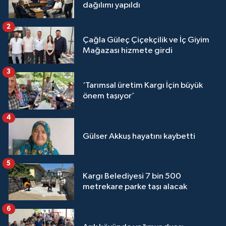
dağılımı yapıldı
2
Çağla Güleç Çiçekçilik ve İç Giyim
Mağazası hizmete girdi
3
‘Tarımsal üretim Kargı İçin büyük
önem taşıyor’
4
Gülser Akkuş hayatını kaybetti
5
Kargı Belediyesi 7 bin 500
metrekare parke taşı alacak
6