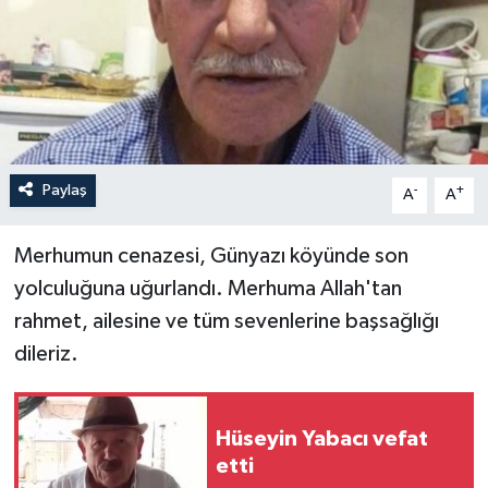
Paylaş
-
+
A
A
Merhumun cenazesi, Günyazı köyünde son
yolculuğuna uğurlandı. Merhuma Allah'tan
rahmet, ailesine ve tüm sevenlerine başsağlığı
dileriz.
Hüseyin Yabacı vefat
etti