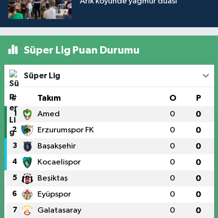
Arık köyünde yağmur duası
Süper Lig Puan Durumu
Süper Lig
#
Takım
O
P
1
Amed
0
0
2
Erzurumspor FK
0
0
3
Başakşehir
0
0
4
Kocaelispor
0
0
5
Beşiktaş
0
0
6
Eyüpspor
0
0
7
Galatasaray
0
0