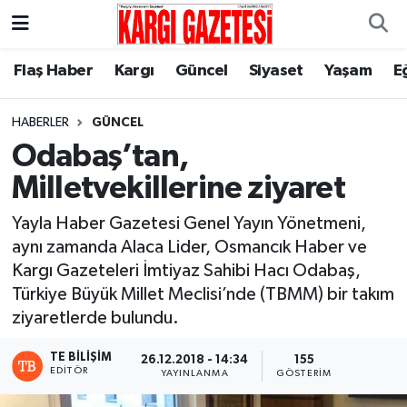
Flaş Haber
Nöbetçi Eczaneler
Flaş Haber
Kargı
Güncel
Siyaset
Yaşam
E
Kargı
Hava Durumu
HABERLER
GÜNCEL
Odabaş’tan,
Güncel
Çorum Namaz Vakitleri
Milletvekillerine ziyaret
Siyaset
Trafik Durumu
Yayla Haber Gazetesi Genel Yayın Yönetmeni,
aynı zamanda Alaca Lider, Osmancık Haber ve
Yaşam
Süper Lig Puan Durumu ve Fikstür
Kargı Gazeteleri İmtiyaz Sahibi Hacı Odabaş,
Türkiye Büyük Millet Meclisi’nde (TBMM) bir takım
Eğitim
Tüm Manşetler
ziyaretlerde bulundu.
Son Dakika Haberleri
TE BILIŞIM
26.12.2018 - 14:34
155
EDITÖR
YAYINLANMA
GÖSTERIM
Haber Arşivi