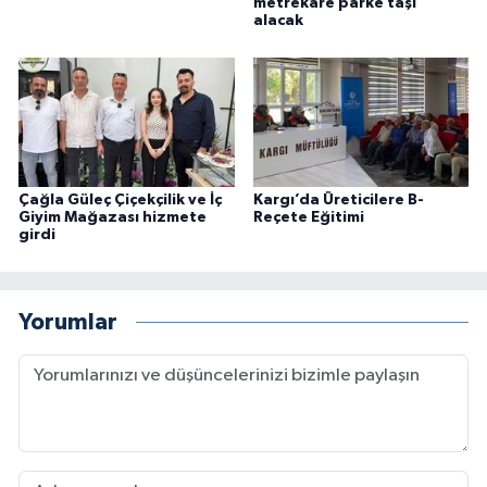
metrekare parke taşı
alacak
Çağla Güleç Çiçekçilik ve İç
Kargı’da Üreticilere B-
Giyim Mağazası hizmete
Reçete Eğitimi
girdi
Yorumlar