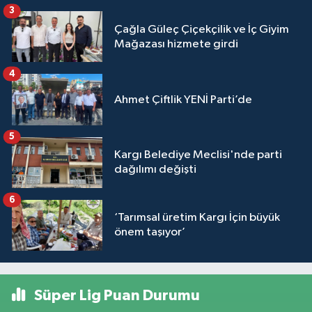
3
Çağla Güleç Çiçekçilik ve İç Giyim
Mağazası hizmete girdi
4
Ahmet Çiftlik YENİ Parti’de
5
Kargı Belediye Meclisi'nde parti
dağılımı değişti
6
‘Tarımsal üretim Kargı İçin büyük
önem taşıyor’
Süper Lig Puan Durumu