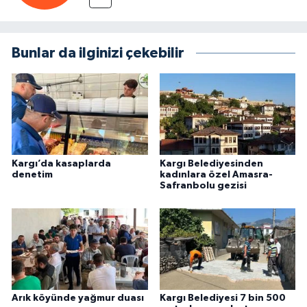
Bunlar da ilginizi çekebilir
Kargı’da kasaplarda
Kargı Belediyesinden
denetim
kadınlara özel Amasra-
Safranbolu gezisi
Arık köyünde yağmur duası
Kargı Belediyesi 7 bin 500