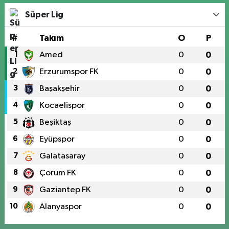
Süper Lig
#
Takım
O
P
1
Amed
0
0
2
Erzurumspor FK
0
0
3
Başakşehir
0
0
4
Kocaelispor
0
0
5
Beşiktaş
0
0
6
Eyüpspor
0
0
7
Galatasaray
0
0
8
Çorum FK
0
0
9
Gaziantep FK
0
0
10
Alanyaspor
0
0