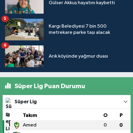
Gülser Akkuş hayatını kaybetti
5
Kargı Belediyesi 7 bin 500
metrekare parke taşı alacak
6
Arık köyünde yağmur duası
Süper Lig Puan Durumu
Süper Lig
#
Takım
O
P
1
Amed
0
0