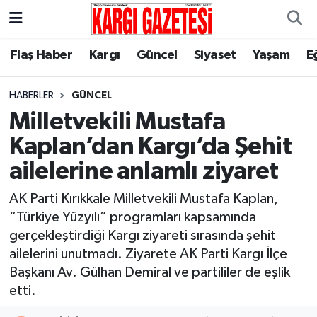
Flaş Haber
Nöbetçi Eczaneler
Flaş Haber
Kargı
Güncel
Siyaset
Yaşam
E
Kargı
Hava Durumu
HABERLER
GÜNCEL
Milletvekili Mustafa
Güncel
Çorum Namaz Vakitleri
Kaplan’dan Kargı’da Şehit
Siyaset
Trafik Durumu
ailelerine anlamlı ziyaret
Yaşam
Süper Lig Puan Durumu ve Fikstür
AK Parti Kırıkkale Milletvekili Mustafa Kaplan,
“Türkiye Yüzyılı” programları kapsamında
Eğitim
Tüm Manşetler
gerçekleştirdiği Kargı ziyareti sırasında şehit
ailelerini unutmadı. Ziyarete AK Parti Kargı İlçe
Son Dakika Haberleri
Başkanı Av. Gülhan Demiral ve partililer de eşlik
etti.
Haber Arşivi