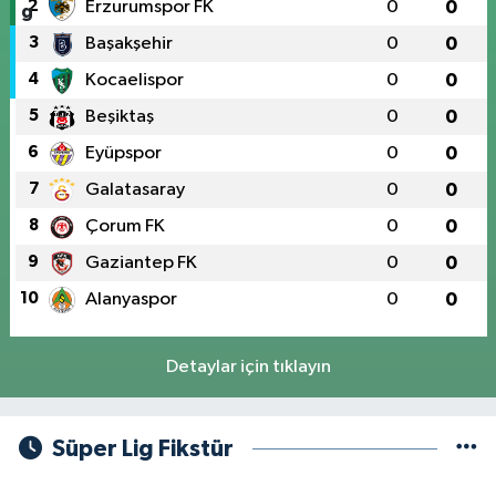
2
Erzurumspor FK
0
0
3
Başakşehir
0
0
4
Kocaelispor
0
0
5
Beşiktaş
0
0
6
Eyüpspor
0
0
7
Galatasaray
0
0
8
Çorum FK
0
0
9
Gaziantep FK
0
0
10
Alanyaspor
0
0
Detaylar için tıklayın
Süper Lig Fikstür