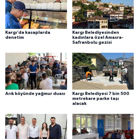
Kargı’da kasaplarda
Kargı Belediyesinden
denetim
kadınlara özel Amasra-
Safranbolu gezisi
Arık köyünde yağmur duası
Kargı Belediyesi 7 bin 500
metrekare parke taşı
alacak