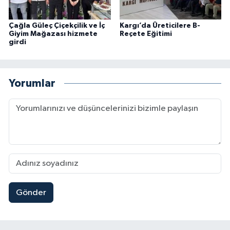
Çağla Güleç Çiçekçilik ve İç
Kargı’da Üreticilere B-
Giyim Mağazası hizmete
Reçete Eğitimi
girdi
Yorumlar
Gönder