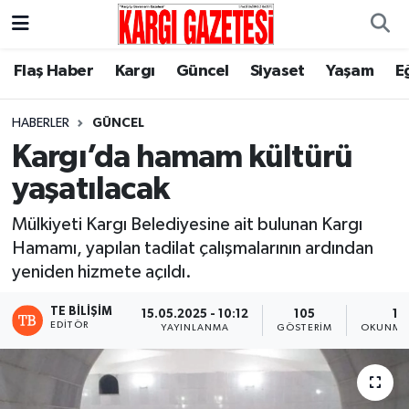
Flaş Haber
Nöbetçi Eczaneler
Flaş Haber
Kargı
Güncel
Siyaset
Yaşam
E
Kargı
Hava Durumu
HABERLER
GÜNCEL
Kargı’da hamam kültürü
Güncel
Çorum Namaz Vakitleri
yaşatılacak
Siyaset
Trafik Durumu
Mülkiyeti Kargı Belediyesine ait bulunan Kargı
Hamamı, yapılan tadilat çalışmalarının ardından
Yaşam
Süper Lig Puan Durumu ve Fikstür
yeniden hizmete açıldı.
Eğitim
Tüm Manşetler
TE BILIŞIM
15.05.2025 - 10:12
105
1 
EDITÖR
YAYINLANMA
GÖSTERIM
OKUNMA 
Son Dakika Haberleri
Haber Arşivi