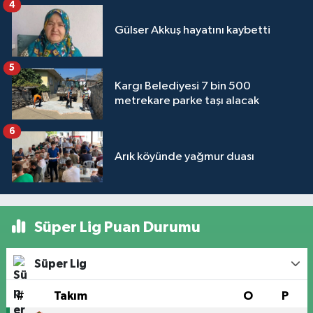
4
Gülser Akkuş hayatını kaybetti
5
Kargı Belediyesi 7 bin 500
metrekare parke taşı alacak
6
Arık köyünde yağmur duası
Süper Lig Puan Durumu
Süper Lig
#
Takım
O
P