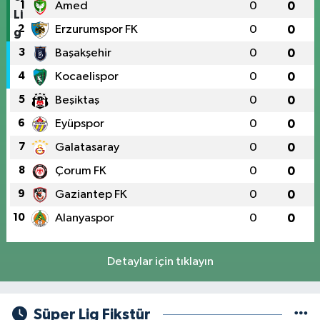
1
Amed
0
0
2
Erzurumspor FK
0
0
3
Başakşehir
0
0
4
Kocaelispor
0
0
5
Beşiktaş
0
0
6
Eyüpspor
0
0
7
Galatasaray
0
0
8
Çorum FK
0
0
9
Gaziantep FK
0
0
10
Alanyaspor
0
0
Detaylar için tıklayın
Süper Lig Fikstür