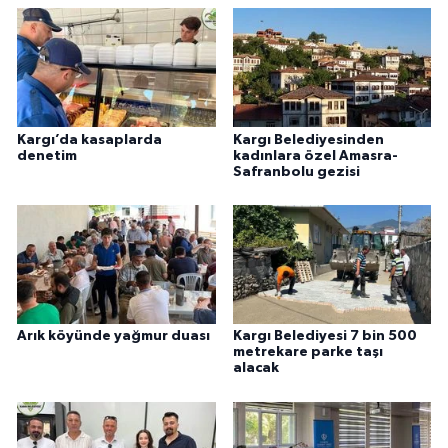
Kargı’da kasaplarda
Kargı Belediyesinden
denetim
kadınlara özel Amasra-
Safranbolu gezisi
Arık köyünde yağmur duası
Kargı Belediyesi 7 bin 500
metrekare parke taşı
alacak