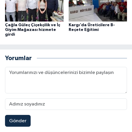
Çağla Güleç Çiçekçilik ve İç
Kargı’da Üreticilere B-
Giyim Mağazası hizmete
Reçete Eğitimi
girdi
Yorumlar
Gönder