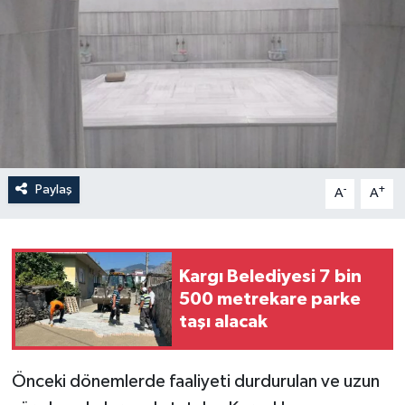
Paylaş
-
+
A
A
Kargı Belediyesi 7 bin
500 metrekare parke
taşı alacak
Önceki dönemlerde faaliyeti durdurulan ve uzun