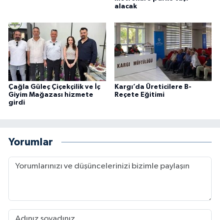
alacak
Çağla Güleç Çiçekçilik ve İç
Kargı’da Üreticilere B-
Giyim Mağazası hizmete
Reçete Eğitimi
girdi
Yorumlar