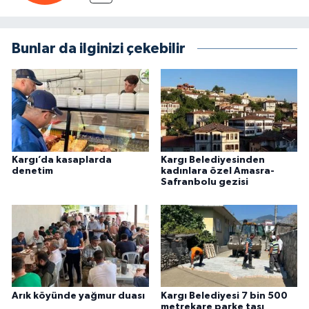
Bunlar da ilginizi çekebilir
Kargı’da kasaplarda
Kargı Belediyesinden
denetim
kadınlara özel Amasra-
Safranbolu gezisi
Arık köyünde yağmur duası
Kargı Belediyesi 7 bin 500
metrekare parke taşı