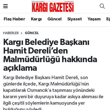
Flaş Haber
Nöbetçi Eczaneler
Flaş Haber
Kargı
Güncel
Siyaset
Yaşam
E
Kargı
Hava Durumu
HABERLER
GÜNCEL
Kargı Belediye Başkanı
Güncel
Çorum Namaz Vakitleri
Hamit Dereli’den
Siyaset
Trafik Durumu
Malmüdürlüğü hakkında
açıklama
Yaşam
Süper Lig Puan Durumu ve Fikstür
Kargı Belediye Başkanı Hamit Dereli, son
Eğitim
Tüm Manşetler
günlerde ilçede, Kargı Malmüdürlüğü’nün
kapatılarak Osmancık’a taşınması yönündeki
Son Dakika Haberleri
kararın yeni bir duyuruya kadar askıya alınması ile
ilgili çeşitli söylemlerin kamuoyunda yer
Haber Arşivi
bulduğunu söyledi.