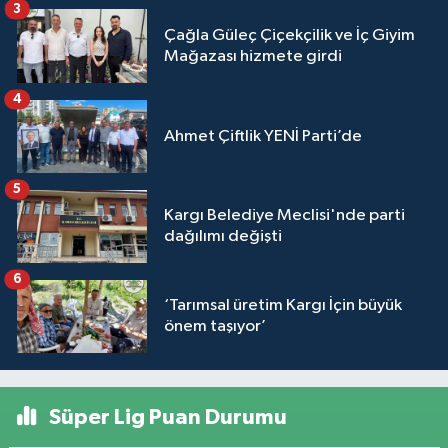
3
Çağla Güleç Çiçekçilik ve İç Giyim
Mağazası hizmete girdi
4
Ahmet Çiftlik YENİ Parti’de
5
Kargı Belediye Meclisi'nde parti
dağılımı değişti
6
‘Tarımsal üretim Kargı İçin büyük
önem taşıyor’
Süper Lig Puan Durumu