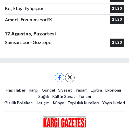
Beşiktaş - Eyüpspor
21:30
Amed - Erzurumspor FK
21:30
17 Ağustos, Pazartesi
Samsunspor - Göztepe
21:30
Flaş Haber
Kargı
Güncel
Siyaset
Yaşam
Eğitim
Ekonomi
Sağlık
Kültür Sanat
Turizm
Gizlilik Politikası
İletişim
Künye
Topluluk Kuralları
Yayın ilkeleri