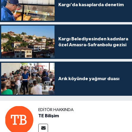
Kargı’da kasaplarda denetim
Kargı Belediyesinden kadınlara
özel Amasra-Safranbolu gezisi
Arık köyünde yağmur duası
EDITÖR HAKKINDA
TE Bilişim