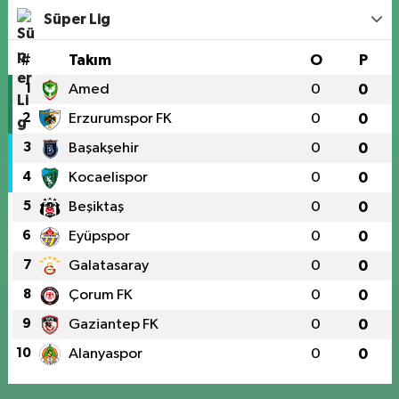
Süper Lig
#
Takım
O
P
1
Amed
0
0
2
Erzurumspor FK
0
0
3
Başakşehir
0
0
4
Kocaelispor
0
0
5
Beşiktaş
0
0
6
Eyüpspor
0
0
7
Galatasaray
0
0
8
Çorum FK
0
0
9
Gaziantep FK
0
0
10
Alanyaspor
0
0