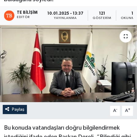
TE BILIŞIM
10.01.2025 - 13:37
121
1 
EDITÖR
YAYINLANMA
GÖSTERIM
OKUNMA 
Paylaş
-
+
A
A
Bu konuda vatandaşları doğru bilgilendirmek