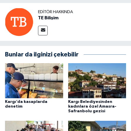
EDITÖR HAKKINDA
TE Bilişim
Bunlar da ilginizi çekebilir
Kargı’da kasaplarda
Kargı Belediyesinden
denetim
kadınlara özel Amasra-
Safranbolu gezisi