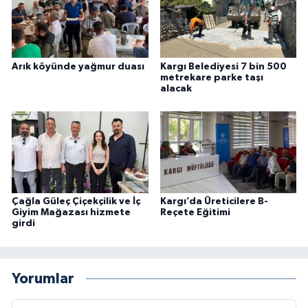
Arık köyünde yağmur duası
Kargı Belediyesi 7 bin 500
metrekare parke taşı
alacak
Çağla Güleç Çiçekçilik ve İç
Kargı’da Üreticilere B-
Giyim Mağazası hizmete
Reçete Eğitimi
girdi
Yorumlar