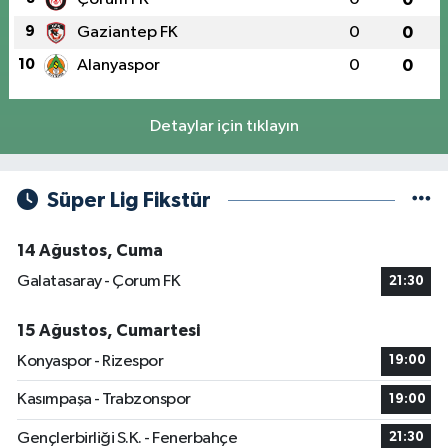
9
Gaziantep FK
0
0
10
Alanyaspor
0
0
Detaylar için tıklayın
Süper Lig Fikstür
14 Ağustos, Cuma
Galatasaray - Çorum FK
21:30
15 Ağustos, Cumartesi
Konyaspor - Rizespor
19:00
Kasımpaşa - Trabzonspor
19:00
Gençlerbirliği S.K. - Fenerbahçe
21:30