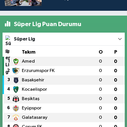
Süper Lig Puan Durumu
Süper Lig
#
Takım
O
P
1
Amed
0
0
2
Erzurumspor FK
0
0
3
Başakşehir
0
0
4
Kocaelispor
0
0
5
Beşiktaş
0
0
6
Eyüpspor
0
0
7
Galatasaray
0
0
8
Çorum FK
0
0