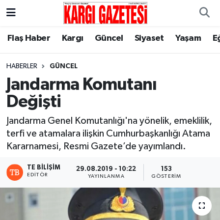
Flaş Haber
Nöbetçi Eczaneler
Flaş Haber
Kargı
Güncel
Siyaset
Yaşam
E
Kargı
Hava Durumu
HABERLER
GÜNCEL
Jandarma Komutanı
Güncel
Çorum Namaz Vakitleri
Değişti
Siyaset
Trafik Durumu
Jandarma Genel Komutanlığı'na yönelik, emeklilik,
terfi ve atamalara ilişkin Cumhurbaşkanlığı Atama
Yaşam
Süper Lig Puan Durumu ve Fikstür
Kararnamesi, Resmi Gazete’de yayımlandı.
Eğitim
Tüm Manşetler
TE BILIŞIM
29.08.2019 - 10:22
153
EDITÖR
YAYINLANMA
GÖSTERIM
Son Dakika Haberleri
Haber Arşivi