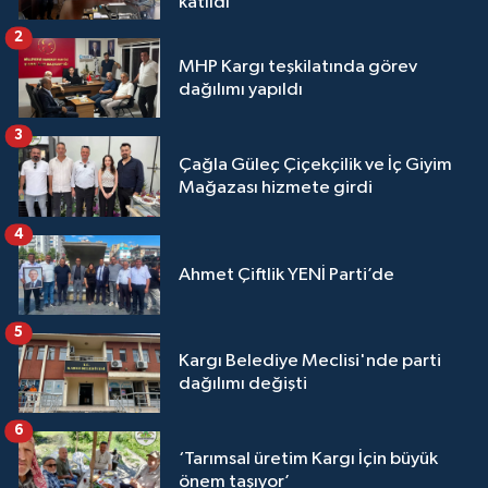
katıldı
2
MHP Kargı teşkilatında görev
dağılımı yapıldı
3
Çağla Güleç Çiçekçilik ve İç Giyim
Mağazası hizmete girdi
4
Ahmet Çiftlik YENİ Parti’de
5
Kargı Belediye Meclisi'nde parti
dağılımı değişti
6
‘Tarımsal üretim Kargı İçin büyük
önem taşıyor’