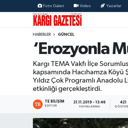
Foto Galeri
Video
Yazarlar
Flaş Haber
Nöbetçi Eczaneler
HABERLER
GÜNCEL
Kargı
Hava Durumu
‘Erozyonla M
Güncel
Çorum Namaz Vakitleri
Kargı TEMA Vakfı İlçe Sorumlus
Siyaset
Trafik Durumu
kapsamında Hacıhamza Köyü Şe
Yıldız Çok Programlı Anadolu Lis
Yaşam
Süper Lig Puan Durumu ve Fikstür
etkinliği gerçekleştirdi.
Eğitim
Tüm Manşetler
TE BILIŞIM
21.11.2019 - 13:46
421
EDITÖR
YAYINLANMA
GÖSTER
Son Dakika Haberleri
Haber Arşivi