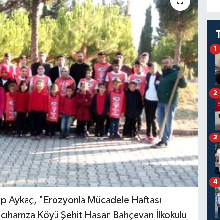
1
2
3
4
ep Aykaç, "Erozyonla Mücadele Haftası
Hacıhamza Köyü Şehit Hasan Bahçevan İlkokulu