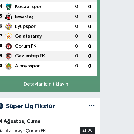
4
Kocaelispor
0
0
5
Beşiktaş
0
0
6
Eyüpspor
0
0
7
Galatasaray
0
0
8
Çorum FK
0
0
9
Gaziantep FK
0
0
0
Alanyaspor
0
0
Detaylar için tıklayın
Süper Lig Fikstür
4 Ağustos, Cuma
alatasaray - Çorum FK
21:30