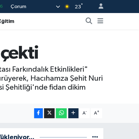
66
°
Çorum
23
06
Eğitim
.1
21
39
çekti
0
ı Farkındalık Etkinlikleri"
rüyerek, Hacıhamza Şehit Nuri
i Şehitliği'nde fidan dikim
-
+
A
A
ükleniyor...