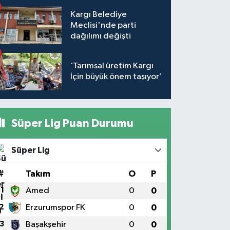
Kargı Belediye
Meclisi'nde parti
dağılımı değişti
‘Tarımsal üretim Kargı
İçin büyük önem taşıyor’
Süper Lig Puan Durumu
Süper Lig
#
Takım
O
P
1
Amed
0
0
2
Erzurumspor FK
0
0
3
Başakşehir
0
0