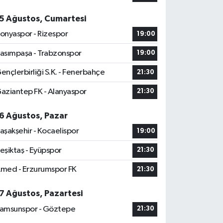
5 Ağustos, Cumartesi
onyaspor - Rizespor
19:00
asımpaşa - Trabzonspor
19:00
ençlerbirliği S.K. - Fenerbahçe
21:30
aziantep FK - Alanyaspor
21:30
6 Ağustos, Pazar
aşakşehir - Kocaelispor
19:00
eşiktaş - Eyüpspor
21:30
med - Erzurumspor FK
21:30
7 Ağustos, Pazartesi
amsunspor - Göztepe
21:30