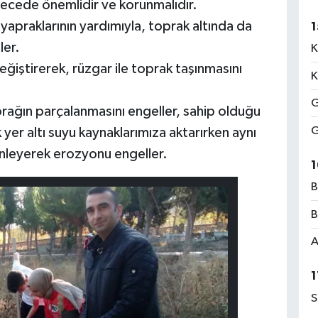
recede önemlidir ve korunmalıdır.
praklarının yardımıyla, toprak altında da
1
ler.
K
ğiştirerek, rüzgar ile toprak taşınmasını
K
G
prağın parçalanmasını engeller, sahip olduğu
G
yer altı suyu kaynaklarımıza aktarırken aynı
nleyerek erozyonu engeller.
1
B
B
A
1
S