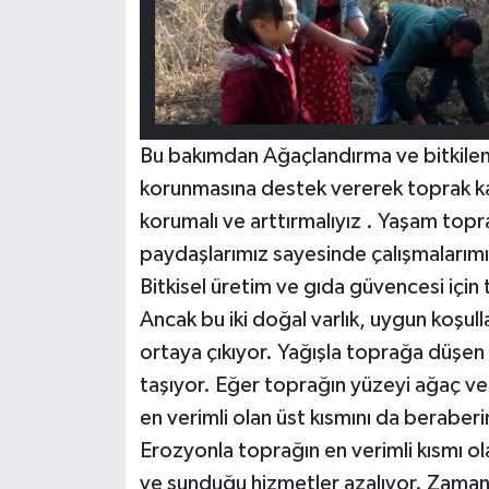
Bu bakımdan Ağaçlandırma ve bitkilend
korunmasına destek vererek toprak kayb
korumalı ve arttırmalıyız . Yaşam topra
paydaşlarımız sayesinde çalışmaları
Bitkisel üretim ve gıda güvencesi için 
Ancak bu iki doğal varlık, uygun koşu
ortaya çıkıyor. Yağışla toprağa düşen 
taşıyor. Eğer toprağın yüzeyi ağaç ve b
en verimli olan üst kısmını da beraber
Erozyonla toprağın en verimli kısmı ol
ve sunduğu hizmetler azalıyor. Zamanl