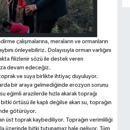
irme çalışmalarına, meraların ve ormanların
ını önleyebiliriz. Dolayısıyla orman varlığını
kta filizlenir sözü ile destek veren
mıza devam edeceğiz.
toprak ve suya birlikte ihtiyaç duyuluyor.
llarda bir araya gelmediğinde erozyon sorunu
su eğimli arazilerde hızla akarak toprağı
itki örtüsü ile kaplı değilse akan su, toprağın
inde götürüyor.
an üst toprak kaybediliyor. Toprağın verimliliği
a üzerinde bitki tutunamaz hale geliyor. Tüm