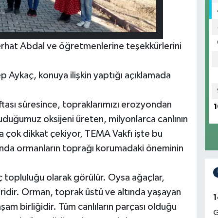
erhat Abdal ve öğretmenlerine teşekkürlerini
 Aykaç, konuya ilişkin yaptığı açıklamada
ası süresince, topraklarımızı erozyondan
1
luduğumuz oksijeni üreten, milyonlarca canlının
a çok dikkat çekiyor, TEMA Vakfı işte bu
nda ormanların toprağı korumadaki öneminin
topluluğu olarak görülür. Oysa ağaçlar,
idir. Orman, toprak üstü ve altında yaşayan
1
şam birliğidir. Tüm canlıların parçası olduğu
G