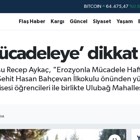
BITCOIN
64.475,47
%0.
DOLAR
47,5986
%0.
Flaş Haber
Kargı
Güncel
Siyaset
Yaşam
EURO
55,0700
%0
STERLİN
64,2438
%0.
GRAM ALTIN
6518.23
%0.
ücadeleye’ dikkat 
BİST100
13.703
%
u Recep Aykaç, "Erozyonla Mücadele Haftas
hit Hasan Bahçevan İlkokulu önünden yü
esi öğrencileri ile birlikte Ulubağ Mahalles
IM
Y