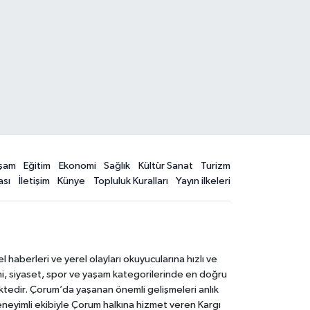
şam
Eğitim
Ekonomi
Sağlık
Kültür Sanat
Turizm
ası
İletişim
Künye
Topluluk Kuralları
Yayın ilkeleri
aberleri ve yerel olayları okuyucularına hızlı ve
mi, siyaset, spor ve yaşam kategorilerinde en doğru
ktedir. Çorum’da yaşanan önemli gelişmeleri anlık
deneyimli ekibiyle Çorum halkına hizmet veren Kargı