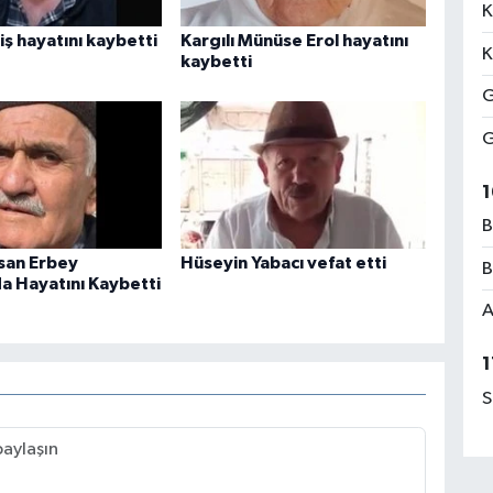
K
ş hayatını kaybetti
Kargılı Münüse Erol hayatını
K
kaybetti
G
G
1
B
asan Erbey
Hüseyin Yabacı vefat etti
B
da Hayatını Kaybetti
A
1
S