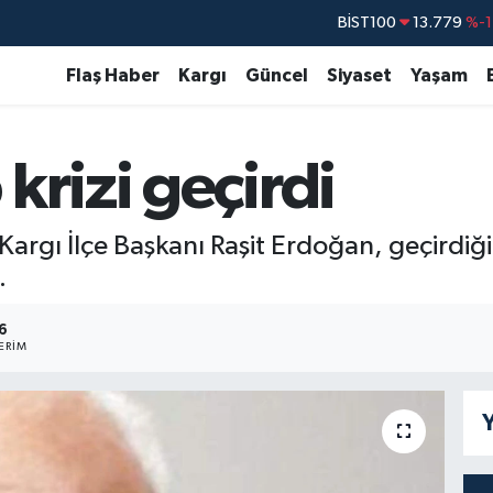
BİST100
13.779
%-
BITCOIN
64.840,97
%-0.
Flaş Haber
Kargı
Güncel
Siyaset
Yaşam
DOLAR
47,7436
%0.
EURO
55,2510
%0.
krizi geçirdi
STERLİN
64,4811
%0.
GRAM ALTIN
6660.55
%
 Kargı İlçe Başkanı Raşit Erdoğan, geçirdiğ
.
6
ERIM
Y