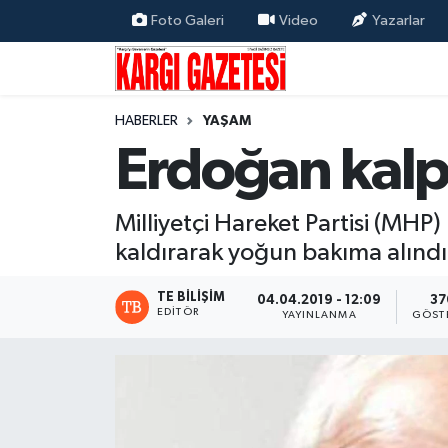
Foto Galeri
Video
Yazarlar
Flaş Haber
Nöbetçi Eczaneler
HABERLER
YAŞAM
Kargı
Hava Durumu
Erdoğan kalp 
Güncel
Çorum Namaz Vakitleri
Milliyetçi Hareket Partisi (MHP)
Siyaset
Trafik Durumu
kaldırarak yoğun bakıma alındı
Yaşam
Süper Lig Puan Durumu ve Fikstür
TE BILIŞIM
04.04.2019 - 12:09
37
EDITÖR
YAYINLANMA
GÖST
Eğitim
Tüm Manşetler
Son Dakika Haberleri
Haber Arşivi