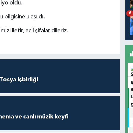
iyo oldu.
6
bilgisine ulaşıldı.
i iletir, acil şifalar dileriz.
Tosya işbirliği
Açık havada sinema ve canlı müzik keyfi