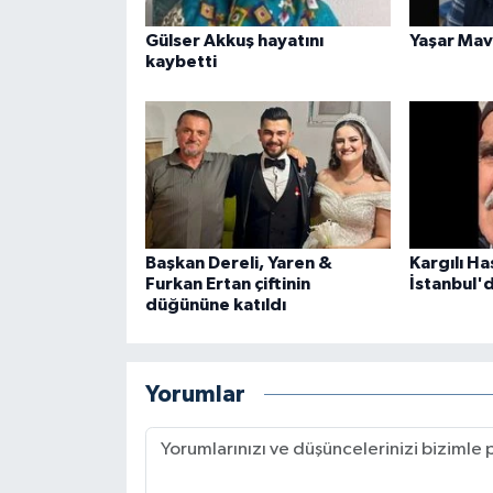
Gülser Akkuş hayatını
Yaşar Mavi
kaybetti
Başkan Dereli, Yaren &
Kargılı H
Furkan Ertan çiftinin
İstanbul'
düğününe katıldı
Yorumlar