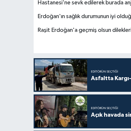
Hastanesi'ne sevk edilerek burada anj
Erdoğan'ın sağlık durumunun iyi olduğu 
Raşit Erdoğan'a geçmiş olsun dileklerimiz
EDITÖRÜN SEÇTIĞI
Asfaltta Kargı-
EDITÖRÜN SEÇTIĞI