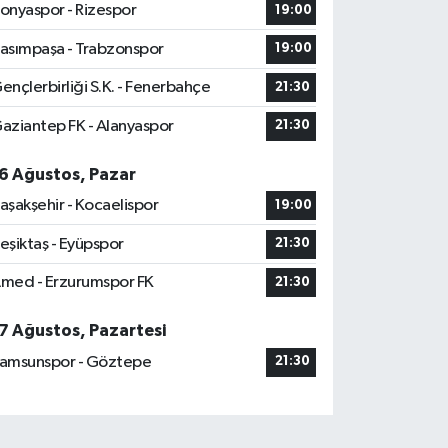
onyaspor - Rizespor
19:00
asımpaşa - Trabzonspor
19:00
ençlerbirliği S.K. - Fenerbahçe
21:30
aziantep FK - Alanyaspor
21:30
6 Ağustos, Pazar
aşakşehir - Kocaelispor
19:00
eşiktaş - Eyüpspor
21:30
med - Erzurumspor FK
21:30
7 Ağustos, Pazartesi
amsunspor - Göztepe
21:30