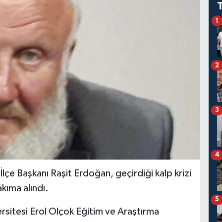
1
2
3
4
İlçe Başkanı Raşit Erdoğan, geçirdiği kalp krizi
kıma alındı.
5
rsitesi Erol Olçok Eğitim ve Araştırma