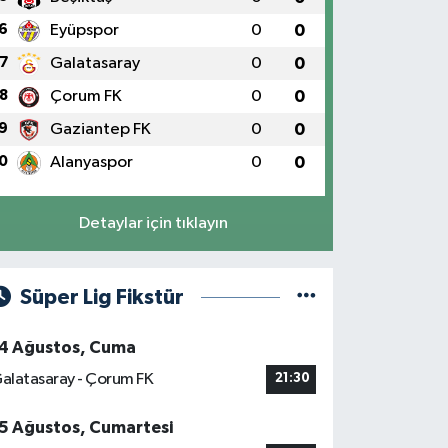
6
Eyüpspor
0
0
7
Galatasaray
0
0
8
Çorum FK
0
0
9
Gaziantep FK
0
0
0
Alanyaspor
0
0
Detaylar için tıklayın
Süper Lig Fikstür
4 Ağustos, Cuma
alatasaray - Çorum FK
21:30
5 Ağustos, Cumartesi