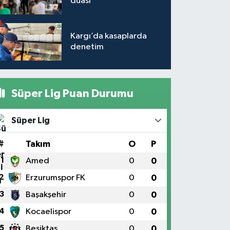
duası
Kargı’da kasaplarda
denetim
Süper Lig Puan Durumu
Süper Lig
#
Takım
O
P
1
Amed
0
0
2
Erzurumspor FK
0
0
3
Başakşehir
0
0
4
Kocaelispor
0
0
5
Beşiktaş
0
0