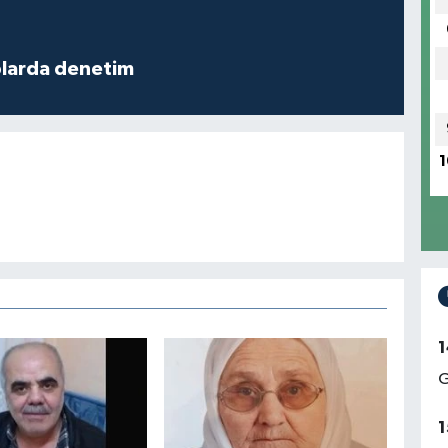
plarda denetim
1
1
G
1