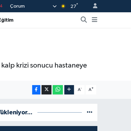
°
Çorum
14
27
15
Eğitim
18
32
38
0
i kalp krizi sonucu hastaneye
-
+
A
A
ükleniyor...