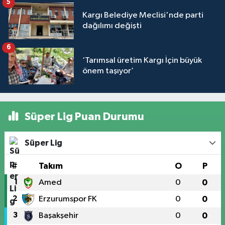
5
Kargı Belediye Meclisi'nde parti
dağılımı değişti
6
‘Tarımsal üretim Kargı İçin büyük
önem taşıyor’
Süper Lig Puan Durumu
Süper Lig
#
Takım
O
P
1
Amed
0
0
2
Erzurumspor FK
0
0
3
Başakşehir
0
0