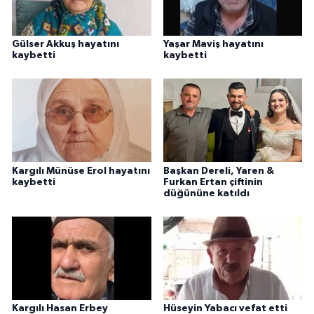
Gülser Akkuş hayatını
Yaşar Maviş hayatını
kaybetti
kaybetti
Kargılı Münüse Erol hayatını
Başkan Dereli, Yaren &
kaybetti
Furkan Ertan çiftinin
düğününe katıldı
Kargılı Hasan Erbey
Hüseyin Yabacı vefat etti