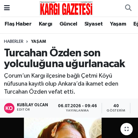
Flaş Haber
Nöbetçi Eczaneler
Flaş Haber
Kargı
Güncel
Siyaset
Yaşam
E
Kargı
Hava Durumu
HABERLER
YAŞAM
Turcahan Özden son
Güncel
Çorum Namaz Vakitleri
yolculuğuna uğurlanacak
Siyaset
Trafik Durumu
Çorum’un Kargı ilçesine bağlı Çetmi Köyü
nüfusuna kayıtlı olup Ankara’da ikamet eden
Yaşam
Süper Lig Puan Durumu ve Fikstür
Turcahan Özden vefat etti.
Eğitim
Tüm Manşetler
KUBILAY OLCAN
06.07.2026 - 09:46
40
EDITÖR
YAYINLANMA
GÖSTERIM
O
Son Dakika Haberleri
Haber Arşivi