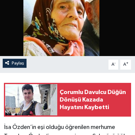
Paylaş
-
+
A
A
Çorumlu Davulcu Düğün
Dönüşü Kazada
Hayatını Kaybetti
İsa Özden’in eşi olduğu öğrenilen merhume