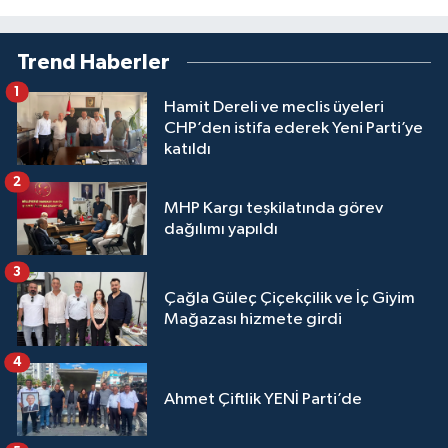
Trend Haberler
1
Hamit Dereli ve meclis üyeleri
CHP’den istifa ederek Yeni Parti’ye
katıldı
2
MHP Kargı teşkilatında görev
dağılımı yapıldı
3
Çağla Güleç Çiçekçilik ve İç Giyim
Mağazası hizmete girdi
4
Ahmet Çiftlik YENİ Parti’de