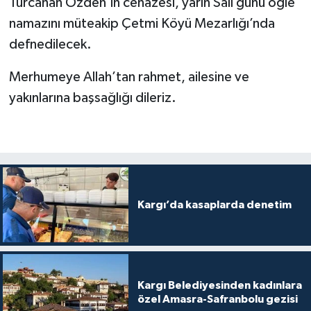
Turcahan Özden’in cenazesi, yarın Salı günü öğle
namazını müteakip Çetmi Köyü Mezarlığı’nda
defnedilecek.
Merhumeye Allah’tan rahmet, ailesine ve
yakınlarına başsağlığı dileriz.
Kargı’da kasaplarda denetim
Kargı Belediyesinden kadınlara
özel Amasra-Safranbolu gezisi