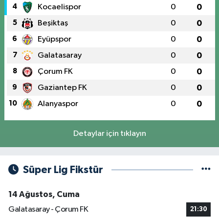
4
Kocaelispor
0
0
5
Beşiktaş
0
0
6
Eyüpspor
0
0
7
Galatasaray
0
0
8
Çorum FK
0
0
9
Gaziantep FK
0
0
10
Alanyaspor
0
0
Detaylar için tıklayın
Süper Lig Fikstür
14 Ağustos, Cuma
Galatasaray - Çorum FK
21:30