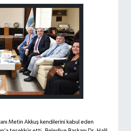
ı Metin Akkuş kendilerini kabul eden
n’a teşekkür etti. Belediye Başkanı Dr. Halil