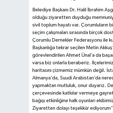
Belediye Başkanı Dr. Halil İbrahim A
olduğu ziyaretten duyduğu memnuniyet
sivil toplum hayatı var. Çorumluların 
seçim çalışmaları sırasında birçok dos
Çorumlu Dernekler Federasyonu ile ku
Başkanlığa tekrar seçilen Metin Akkuş
görevlendirilen Ahmet Ünal’a da başa
varsa biz onlarla beraberiz. İlçeleri
haritasını çizmemiz mümkün değil. İs
Almanya’da, Suudi Arabistan’da nered
yapmaktan mutluluk, onur duyarız. De
çerçevesinde katkılar vermeye gayret
bağışı etkinliğine halk oyunları ekibim
Ziyaretten dolayı teşekkür ediyorum” i