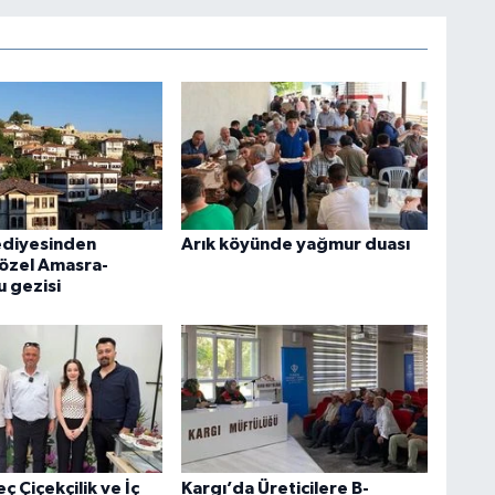
ediyesinden
Arık köyünde yağmur duası
 özel Amasra-
u gezisi
ç Çiçekçilik ve İç
Kargı’da Üreticilere B-