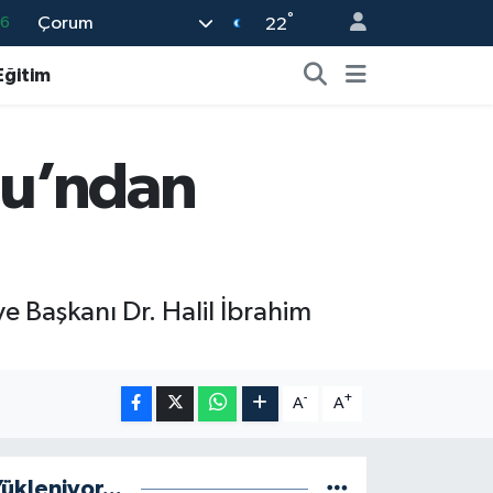
°
Çorum
22
06
02
Eğitim
.2
12
nu’ndan
0
 Başkanı Dr. Halil İbrahim
-
+
A
A
ükleniyor...