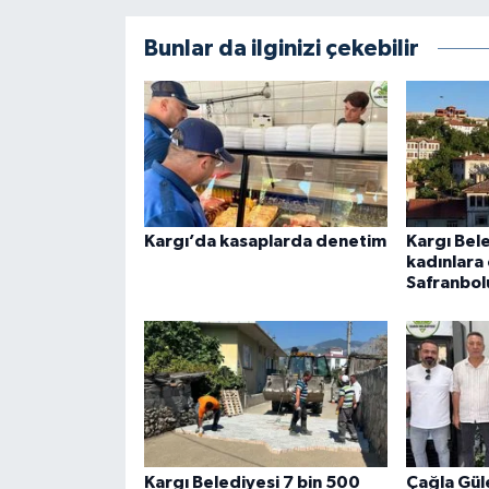
Bunlar da ilginizi çekebilir
Kargı’da kasaplarda denetim
Kargı Bel
kadınlara
Safranbol
Kargı Belediyesi 7 bin 500
Çağla Güle