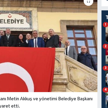
1
2
3
4
nı Metin Akkuş ve yönetimi Belediye Başkanı
yaret etti.