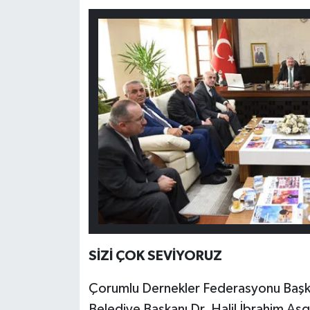
SİZİ ÇOK SEVİYORUZ
Çorumlu Dernekler Federasyonu Başkan
Belediye Başkanı Dr. Halil İbrahim Aşgı