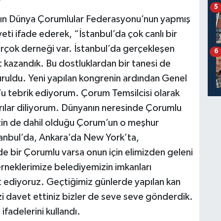
5
şgın Dünya Çorumlular Federasyonu’nun yapmış
i ifade ederek, “İstanbul’da çok canlı bir
birçok derneği var. İstanbul’da gerçekleşen
6
t kazandık. Bu dostluklardan bir tanesi de
ruldu. Yeni yapılan kongrenin ardından Genel
’u tebrik ediyorum. Çorum Temsilcisi olarak
rılar diliyorum. Dünyanın neresinde Çorumlu
mizin de dahil olduğu Çorum’un o meşhur
tanbul’da, Ankara’da New York’ta,
e bir Çorumlu varsa onun için elimizden geleni
rneklerimize belediyemizin imkanları
 ediyoruz. Geçtiğimiz günlerde yapılan kan
izi davet ettiniz bizler de seve seve gönderdik.
fadelerini kullandı.