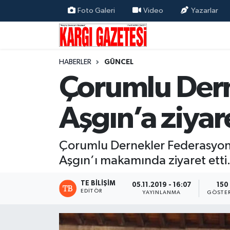
Foto Galeri
Video
Yazarlar
Flaş Haber
Nöbetçi Eczaneler
HABERLER
GÜNCEL
Kargı
Hava Durumu
Çorumlu Der
Güncel
Çorum Namaz Vakitleri
Aşgın’a ziyar
Siyaset
Trafik Durumu
Yaşam
Süper Lig Puan Durumu ve Fikstür
Çorumlu Dernekler Federasyonu 
Aşgın’ı makamında ziyaret etti
Eğitim
Tüm Manşetler
TE BILIŞIM
05.11.2019 - 16:07
150
EDITÖR
YAYINLANMA
GÖSTE
Son Dakika Haberleri
Haber Arşivi