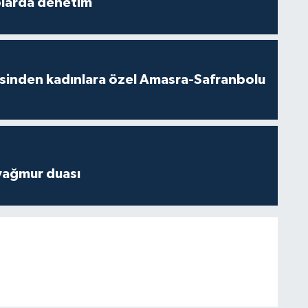
plarda denetim
esinden kadınlara özel Amasra-Safranbolu
yağmur duası