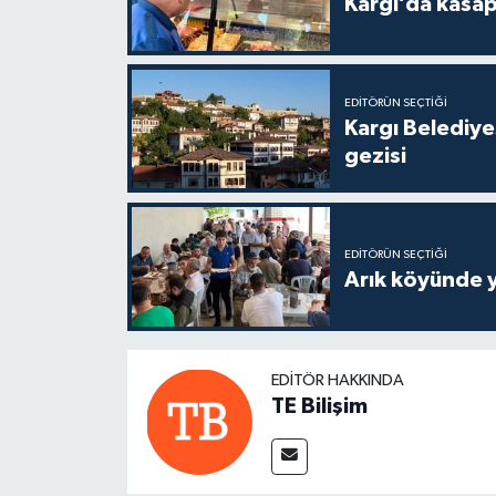
Kargı’da kasa
EDITÖRÜN SEÇTIĞI
Kargı Belediy
gezisi
EDITÖRÜN SEÇTIĞI
Arık köyünde 
EDITÖR HAKKINDA
TE Bilişim