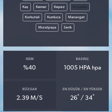
Kaş
Kemer
Kepez
Konyaaltı
Korkuteli
Kumluca
Manavgat
Muratpaşa
Serik
NEM
BASINÇ
%40
1005 HPA
hpa
RÜZGAR
EN DÜŞÜK / EN YÜKSEK
°
°
2.39 M/S
26
/ 34