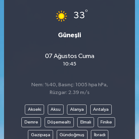
°
33
Güneşli
07 Ağustos Cuma
10:45
Nem: %40, Basınç: 1005 hpa hPa,
Rüzgar: 2.39 m/s
Akseki
Aksu
Alanya
Antalya
Demre
Döşemealtı
Elmalı
Finike
Gazipaşa
Gündoğmuş
İbradı