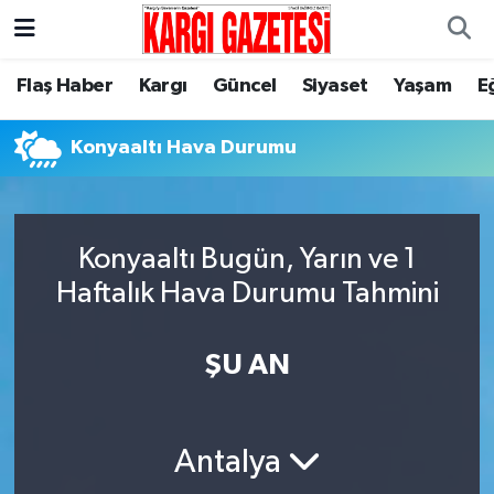
Flaş Haber
Nöbetçi Eczaneler
Flaş Haber
Kargı
Güncel
Siyaset
Yaşam
E
Kargı
Hava Durumu
Konyaaltı Hava Durumu
Güncel
Çorum Namaz Vakitleri
Siyaset
Trafik Durumu
Konyaaltı Bugün, Yarın ve 1
Haftalık Hava Durumu Tahmini
Yaşam
Süper Lig Puan Durumu ve Fikstür
ŞU AN
Eğitim
Tüm Manşetler
Son Dakika Haberleri
Antalya
Haber Arşivi