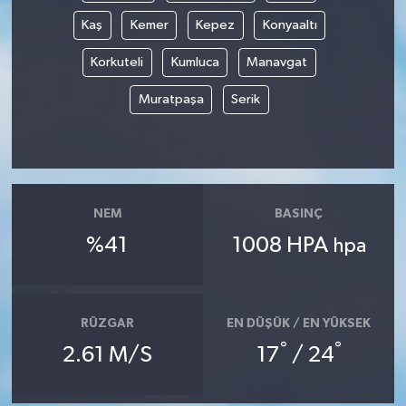
Kaş
Kemer
Kepez
Konyaaltı
Korkuteli
Kumluca
Manavgat
Muratpaşa
Serik
NEM
BASINÇ
%41
1008 HPA
hpa
RÜZGAR
EN DÜŞÜK / EN YÜKSEK
°
°
2.61 M/S
17
/ 24