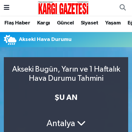
Flaş Haber
Nöbetçi Eczaneler
Flaş Haber
Kargı
Güncel
Siyaset
Yaşam
E
Kargı
Hava Durumu
Akseki Hava Durumu
Güncel
Çorum Namaz Vakitleri
Siyaset
Trafik Durumu
Akseki Bugün, Yarın ve 1 Haftalık
Hava Durumu Tahmini
Yaşam
Süper Lig Puan Durumu ve Fikstür
ŞU AN
Eğitim
Tüm Manşetler
Son Dakika Haberleri
Antalya
Haber Arşivi