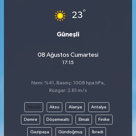
°
23
Güneşli
08 Ağustos Cumartesi
17:15
Nem: %41, Basınç: 1008 hpa hPa,
Rüzgar: 2.61 m/s
Akseki
Aksu
Alanya
Antalya
Demre
Döşemealtı
Elmalı
Finike
Gazipaşa
Gündoğmuş
İbradı