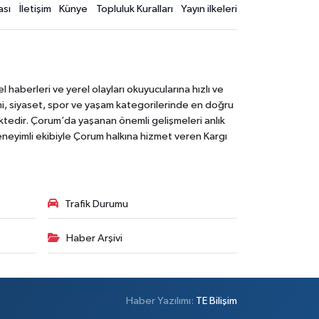
ası
İletişim
Künye
Topluluk Kuralları
Yayın ilkeleri
aberleri ve yerel olayları okuyucularına hızlı ve
mi, siyaset, spor ve yaşam kategorilerinde en doğru
ktedir. Çorum’da yaşanan önemli gelişmeleri anlık
deneyimli ekibiyle Çorum halkına hizmet veren Kargı
Trafik Durumu
Haber Arşivi
Haber Yazılımı:
TE Bilişim