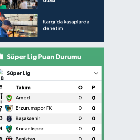
duası
Kargı’da kasaplarda
denetim
Süper Lig Puan Durumu
Süper Lig
#
Takım
O
P
1
Amed
0
0
2
Erzurumspor FK
0
0
3
Başakşehir
0
0
4
Kocaelispor
0
0
5
Beşiktaş
0
0