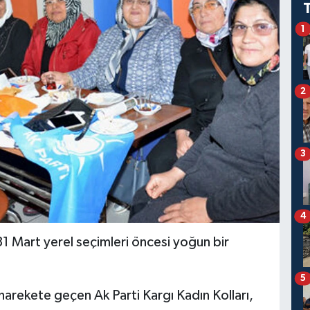
1
2
3
4
 31 Mart yerel seçimleri öncesi yoğun bir
5
harekete geçen Ak Parti Kargı Kadın Kolları,