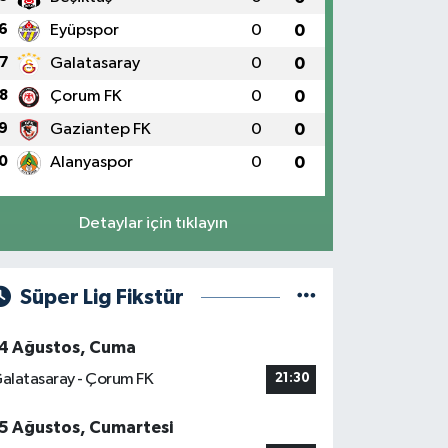
6
Eyüpspor
0
0
7
Galatasaray
0
0
8
Çorum FK
0
0
9
Gaziantep FK
0
0
0
Alanyaspor
0
0
Detaylar için tıklayın
Süper Lig Fikstür
4 Ağustos, Cuma
alatasaray - Çorum FK
21:30
5 Ağustos, Cumartesi