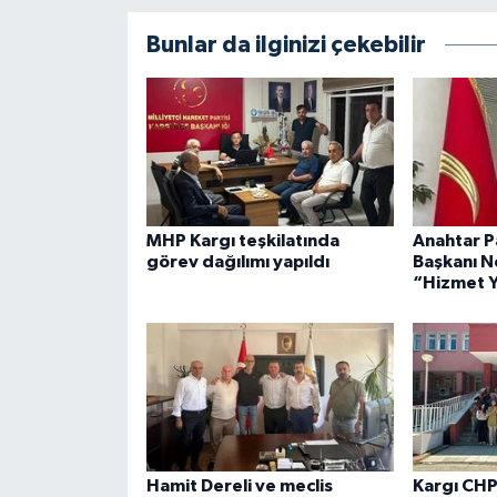
Bunlar da ilginizi çekebilir
MHP Kargı teşkilatında
Anahtar Pa
görev dağılımı yapıldı
Başkanı N
“Hizmet Y
Hamit Dereli ve meclis
Kargı CHP'