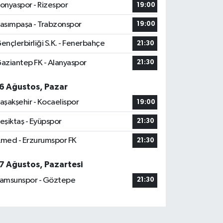
onyaspor - Rizespor
19:00
asımpaşa - Trabzonspor
19:00
ençlerbirliği S.K. - Fenerbahçe
21:30
aziantep FK - Alanyaspor
21:30
6 Ağustos, Pazar
aşakşehir - Kocaelispor
19:00
eşiktaş - Eyüpspor
21:30
med - Erzurumspor FK
21:30
7 Ağustos, Pazartesi
amsunspor - Göztepe
21:30