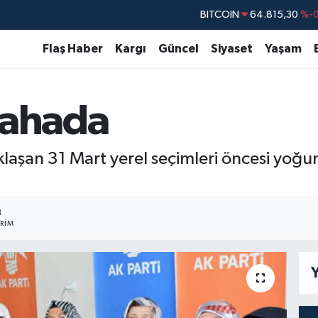
BITCOIN
64.815,30
%-0
DOLAR
47,7436
%0.
Flaş Haber
Kargı
Güncel
Siyaset
Yaşam
EURO
55,2510
%0.
STERLİN
64,4811
%0.
sahada
GRAM ALTIN
6660.55
BİST100
13.779
%-
aklaşan 31 Mart yerel seçimleri öncesi yoğu
8
RIM
Y