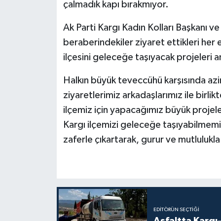
çalmadık kapı bırakmıyor.
Ak Parti Kargı Kadın Kolları Başkanı v
beraberindekiler ziyaret ettikleri her
ilçesini geleceğe taşıyacak projeleri an
Halkın büyük teveccühü karşısında azim
ziyaretlerimiz arkadaşlarımız ile birl
ilçemiz için yapacağımız büyük projele
Kargı ilçemizi geleceğe taşıyabilmemi
zaferle çıkartarak, gurur ve mutlulukl
EDITÖRÜN SEÇTIĞI