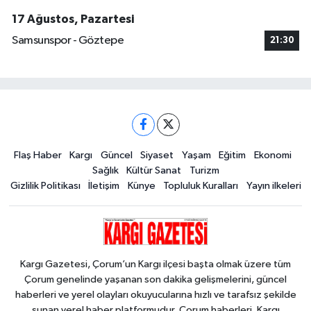
17 Ağustos, Pazartesi
Samsunspor - Göztepe
21:30
Flaş Haber
Kargı
Güncel
Siyaset
Yaşam
Eğitim
Ekonomi
Sağlık
Kültür Sanat
Turizm
Gizlilik Politikası
İletişim
Künye
Topluluk Kuralları
Yayın ilkeleri
Kargı Gazetesi, Çorum’un Kargı ilçesi başta olmak üzere tüm
Çorum genelinde yaşanan son dakika gelişmelerini, güncel
haberleri ve yerel olayları okuyucularına hızlı ve tarafsız şekilde
sunan yerel haber platformudur. Çorum haberleri, Kargı