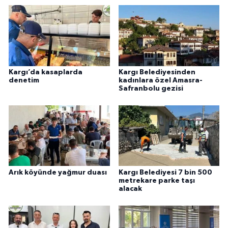
Kargı’da kasaplarda
Kargı Belediyesinden
denetim
kadınlara özel Amasra-
Safranbolu gezisi
Arık köyünde yağmur duası
Kargı Belediyesi 7 bin 500
metrekare parke taşı
alacak