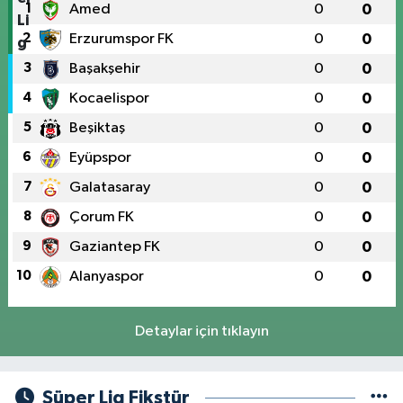
1
Amed
0
0
2
Erzurumspor FK
0
0
3
Başakşehir
0
0
4
Kocaelispor
0
0
5
Beşiktaş
0
0
6
Eyüpspor
0
0
7
Galatasaray
0
0
8
Çorum FK
0
0
9
Gaziantep FK
0
0
10
Alanyaspor
0
0
Detaylar için tıklayın
Süper Lig Fikstür