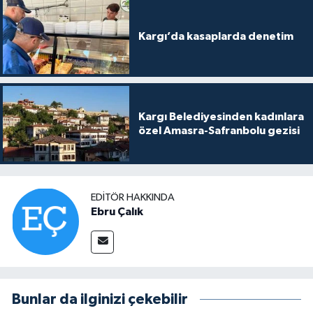
Kargı’da kasaplarda denetim
Kargı Belediyesinden kadınlara
özel Amasra-Safranbolu gezisi
EDITÖR HAKKINDA
Ebru Çalık
Bunlar da ilginizi çekebilir