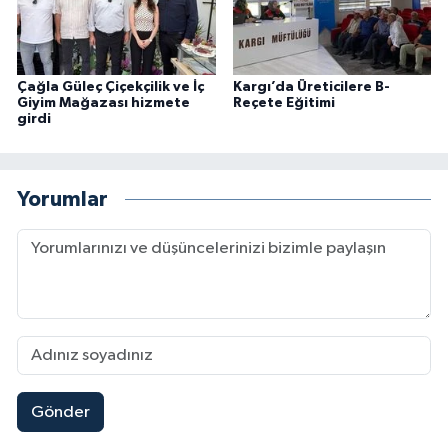
Çağla Güleç Çiçekçilik ve İç
Kargı’da Üreticilere B-
Giyim Mağazası hizmete
Reçete Eğitimi
girdi
Yorumlar
Gönder