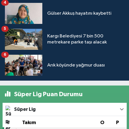
4
Gülser Akkuş hayatını kaybetti
5
Kargı Belediyesi 7 bin 500
metrekare parke taşı alacak
6
Arık köyünde yağmur duası
Süper Lig Puan Durumu
Süper Lig
#
Takım
O
P