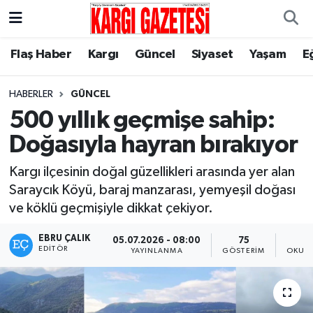
Flaş Haber
Nöbetçi Eczaneler
Flaş Haber
Kargı
Güncel
Siyaset
Yaşam
E
Kargı
Hava Durumu
HABERLER
GÜNCEL
500 yıllık geçmişe sahip:
Güncel
Çorum Namaz Vakitleri
Doğasıyla hayran bırakıyor
Siyaset
Trafik Durumu
Kargı ilçesinin doğal güzellikleri arasında yer alan
Saraycık Köyü, baraj manzarası, yemyeşil doğası
Yaşam
Süper Lig Puan Durumu ve Fikstür
ve köklü geçmişiyle dikkat çekiyor.
Eğitim
Tüm Manşetler
EBRU ÇALIK
05.07.2026 - 08:00
75
EDITÖR
YAYINLANMA
GÖSTERIM
OKUNM
Son Dakika Haberleri
Haber Arşivi