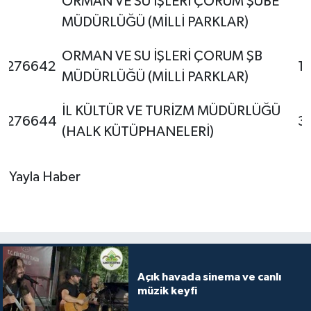
ORMAN VE SU İŞLERİ ÇORUM ŞUBE
MÜDÜRLÜĞÜ (MİLLİ PARKLAR)
ORMAN VE SU İŞLERİ ÇORUM ŞB
276642
1
MÜDÜRLÜĞÜ (MİLLİ PARKLAR)
İL KÜLTÜR VE TURİZM MÜDÜRLÜĞÜ
276644
3
(HALK KÜTÜPHANELERİ)
Yayla Haber
Açık havada sinema ve canlı
müzik keyfi