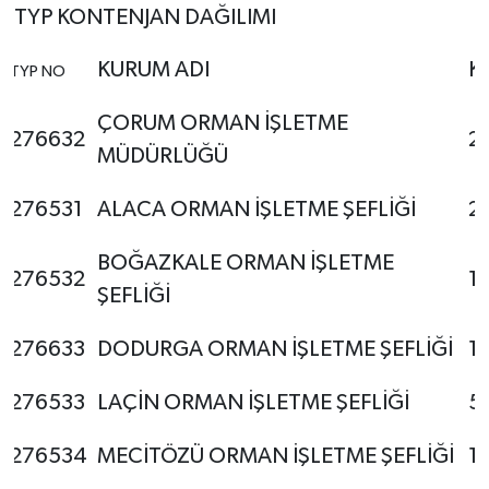
TYP KONTENJAN DAĞILIMI
KURUM ADI
K
TYP NO
ÇORUM ORMAN İŞLETME
276632
2
MÜDÜRLÜĞÜ
276531
ALACA ORMAN İŞLETME ŞEFLİĞİ
2
BOĞAZKALE ORMAN İŞLETME
276532
1
ŞEFLİĞİ
276633
DODURGA ORMAN İŞLETME ŞEFLİĞİ
1
276533
LAÇİN ORMAN İŞLETME ŞEFLİĞİ
5
276534
MECİTÖZÜ ORMAN İŞLETME ŞEFLİĞİ
1