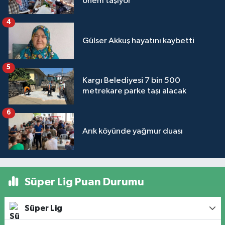
önem taşıyor’
4
Gülser Akkuş hayatını kaybetti
5
Kargı Belediyesi 7 bin 500
metrekare parke taşı alacak
6
Arık köyünde yağmur duası
Süper Lig Puan Durumu
Süper Lig