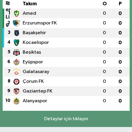
#
Takım
O
P
1
Amed
0
0
2
Erzurumspor FK
0
0
3
Başakşehir
0
0
4
Kocaelispor
0
0
5
Beşiktaş
0
0
6
Eyüpspor
0
0
7
Galatasaray
0
0
8
Çorum FK
0
0
9
Gaziantep FK
0
0
10
Alanyaspor
0
0
Detaylar için tıklayın