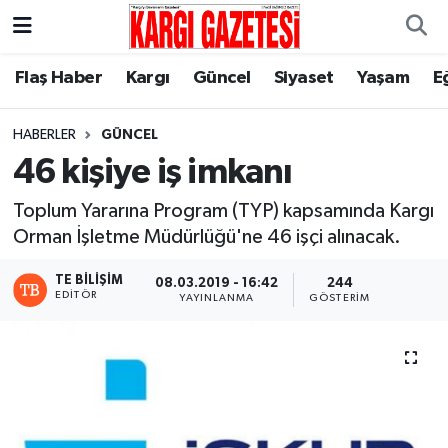
Flaş Haber
Nöbetçi Eczaneler
Flaş Haber
Kargı
Güncel
Siyaset
Yaşam
E
Kargı
Hava Durumu
HABERLER
GÜNCEL
46 kişiye iş imkanı
Güncel
Çorum Namaz Vakitleri
Toplum Yararına Program (TYP) kapsamında Kargı
Siyaset
Trafik Durumu
Orman İşletme Müdürlüğü'ne 46 işçi alınacak.
Yaşam
Süper Lig Puan Durumu ve Fikstür
TE BILIŞIM
08.03.2019 - 16:42
244
EDITÖR
YAYINLANMA
GÖSTERIM
Eğitim
Tüm Manşetler
Son Dakika Haberleri
Haber Arşivi