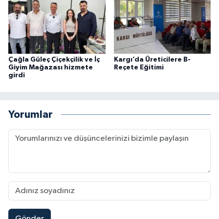
Çağla Güleç Çiçekçilik ve İç
Kargı’da Üreticilere B-
Giyim Mağazası hizmete
Reçete Eğitimi
girdi
Yorumlar
Gönder