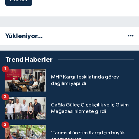
Yükleniyor...
Trend Haberler
1
MHP Kargı teşkilatında görev
dağılımı yapıldı
2
Çağla Güleç Çiçekçilik ve İç Giyim
Mağazası hizmete girdi
3
‘Tarımsal üretim Kargı İçin büyük