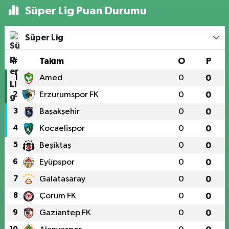
Süper Lig Puan Durumu
Süper Lig
#
Takım
O
P
1
Amed
0
0
2
Erzurumspor FK
0
0
3
Başakşehir
0
0
4
Kocaelispor
0
0
5
Beşiktaş
0
0
6
Eyüpspor
0
0
7
Galatasaray
0
0
8
Çorum FK
0
0
9
Gaziantep FK
0
0