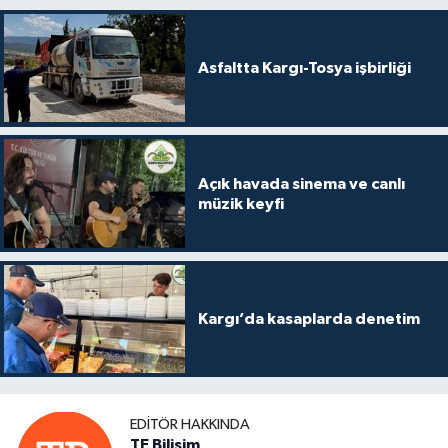
Asfaltta Kargı-Tosya işbirliği
Açık havada sinema ve canlı
müzik keyfi
Kargı’da kasaplarda denetim
EDITÖR HAKKINDA
TE Bilişim