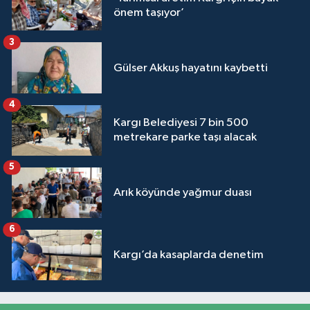
önem taşıyor’
3
Gülser Akkuş hayatını kaybetti
4
Kargı Belediyesi 7 bin 500
metrekare parke taşı alacak
5
Arık köyünde yağmur duası
6
Kargı’da kasaplarda denetim