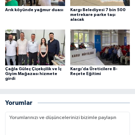
Arık köyünde yağmur duası
Kargı Belediyesi 7 bin 500
metrekare parke taşı
alacak
Çağla Güleç Çiçekçilik ve İç
Kargı’da Üreticilere B-
Giyim Mağazası hizmete
Reçete Eğitimi
girdi
Yorumlar