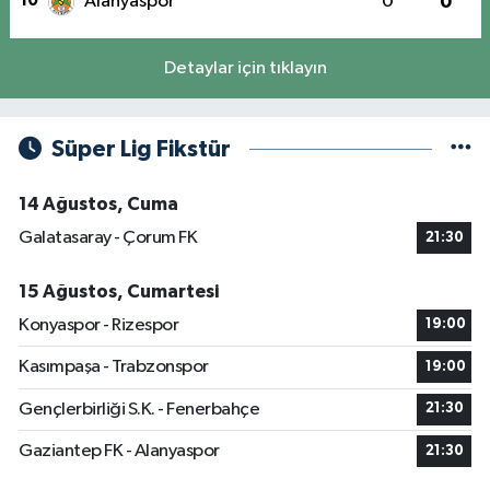
10
Alanyaspor
0
0
Detaylar için tıklayın
Süper Lig Fikstür
14 Ağustos, Cuma
Galatasaray - Çorum FK
21:30
15 Ağustos, Cumartesi
Konyaspor - Rizespor
19:00
Kasımpaşa - Trabzonspor
19:00
Gençlerbirliği S.K. - Fenerbahçe
21:30
Gaziantep FK - Alanyaspor
21:30