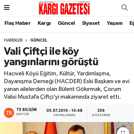
Flaş Haber
Nöbetçi Eczaneler
Flaş Haber
Kargı
Güncel
Siyaset
Yaşam
E
Kargı
Hava Durumu
HABERLER
GÜNCEL
Vali Çiftçi ile köy
Güncel
Çorum Namaz Vakitleri
yangınlarını görüştü
Siyaset
Trafik Durumu
Hacıveli Köyü Eğitim, Kültür, Yardımlaşma,
Dayanışma Derneği (HACDER) Eski Başkanı ve evi
Yaşam
Süper Lig Puan Durumu ve Fikstür
yanan ailelerden olan Bülent Gökırmak, Çorum
Valisi Mustafa Çiftçi’yi makamında ziyaret etti.
Eğitim
Tüm Manşetler
TE BILIŞIM
05.07.2019 - 10:48
359
Son Dakika Haberleri
EDITÖR
YAYINLANMA
GÖSTERIM
Haber Arşivi