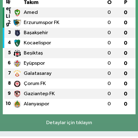
#
Takım
O
P
1
Amed
0
0
2
Erzurumspor FK
0
0
3
Başakşehir
0
0
4
Kocaelispor
0
0
5
Beşiktaş
0
0
6
Eyüpspor
0
0
7
Galatasaray
0
0
8
Çorum FK
0
0
9
Gaziantep FK
0
0
10
Alanyaspor
0
0
Detaylar için tıklayın