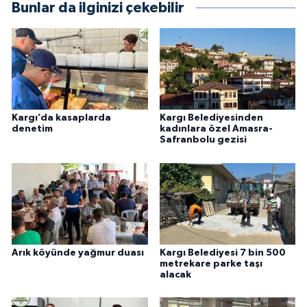
Bunlar da ilginizi çekebilir
Kargı’da kasaplarda
Kargı Belediyesinden
denetim
kadınlara özel Amasra-
Safranbolu gezisi
Arık köyünde yağmur duası
Kargı Belediyesi 7 bin 500
metrekare parke taşı
alacak