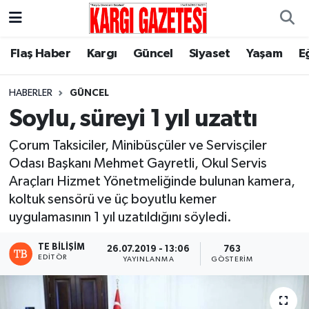
Flaş Haber
Nöbetçi Eczaneler
Flaş Haber
Kargı
Güncel
Siyaset
Yaşam
E
Kargı
Hava Durumu
HABERLER
GÜNCEL
Soylu, süreyi 1 yıl uzattı
Güncel
Çorum Namaz Vakitleri
Çorum Taksiciler, Minibüsçüler ve Servisçiler
Siyaset
Trafik Durumu
Odası Başkanı Mehmet Gayretli, Okul Servis
Araçları Hizmet Yönetmeliğinde bulunan kamera,
Yaşam
Süper Lig Puan Durumu ve Fikstür
koltuk sensörü ve üç boyutlu kemer
uygulamasının 1 yıl uzatıldığını söyledi.
Eğitim
Tüm Manşetler
TE BILIŞIM
26.07.2019 - 13:06
763
EDITÖR
YAYINLANMA
GÖSTERIM
Son Dakika Haberleri
Haber Arşivi