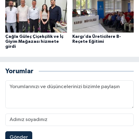
Çağla Güleç Çiçekçilik ve İç
Kargı’da Üreticilere B-
Giyim Mağazası hizmete
Reçete Eğitimi
girdi
Yorumlar
Gönder