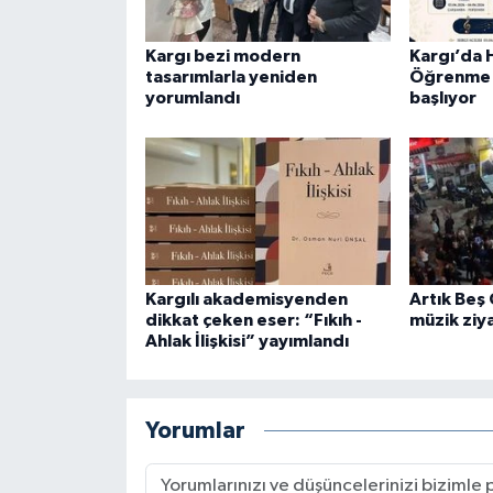
Kargı bezi modern
Kargı’da 
tasarımlarla yeniden
Öğrenme H
yorumlandı
başlıyor
Kargılı akademisyenden
Artık Beş
dikkat çeken eser: “Fıkıh -
müzik ziy
Ahlak İlişkisi” yayımlandı
Yorumlar