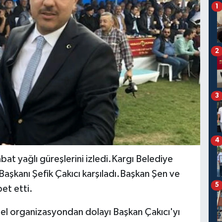
1
2
3
4
at yağlı güreşlerini izledi.Kargı Belediye
aşkanı Şefik Çakıcı karşıladı.Başkan Şen ve
5
et etti.
l organizasyondan dolayı Başkan Çakıcı'yı