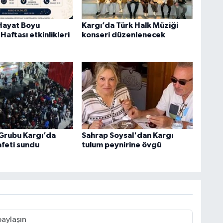
Hayat Boyu
Kargı’da Türk Halk Müziği
aftası etkinlikleri
konseri düzenlenecek
 Grubu Kargı’da
Sahrap Soysal'dan Kargı
afeti sundu
tulum peynirine övgü