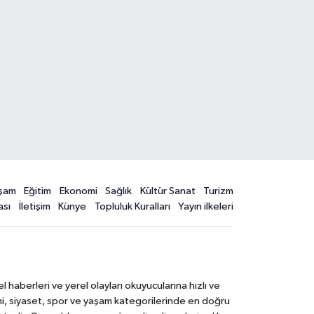
şam
Eğitim
Ekonomi
Sağlık
Kültür Sanat
Turizm
ası
İletişim
Künye
Topluluk Kuralları
Yayın ilkeleri
aberleri ve yerel olayları okuyucularına hızlı ve
mi, siyaset, spor ve yaşam kategorilerinde en doğru