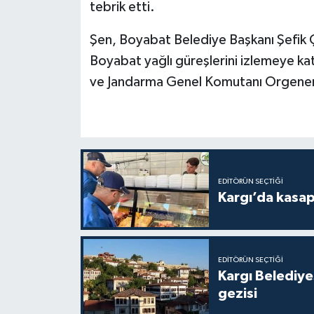
tebrik etti.
Şen, Boyabat Belediye Başkanı Şefik Ç
Boyabat yağlı güreşlerini izlemeye kat
ve Jandarma Genel Komutanı Orgeneral 
EDITÖRÜN SEÇTIĞI
Kargı’da kasa
EDITÖRÜN SEÇTIĞI
Kargı Belediy
gezisi