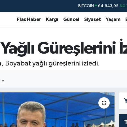
BITCOIN
64.643,95
%0.
DOLAR
47,6704
Flaş Haber
Kargı
Güncel
Siyaset
Yaşam
EURO
55,0406
%-0.
STERLİN
64,2143
ağlı Güreşlerini İ
GRAM ALTIN
6500.87
%0.
BİST100
13.799
%
 Boyabat yağlı güreşlerini izledi.
RIM
Y