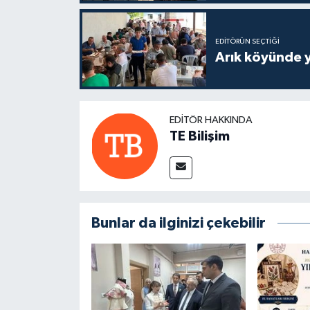
EDITÖRÜN SEÇTIĞI
Arık köyünde 
EDITÖR HAKKINDA
TE Bilişim
Bunlar da ilginizi çekebilir