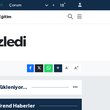
°
Çorum
16
18
%0
Eğitim
08
%0
zledi
12
70
-
+
A
A
ükleniyor...
Trend Haberler