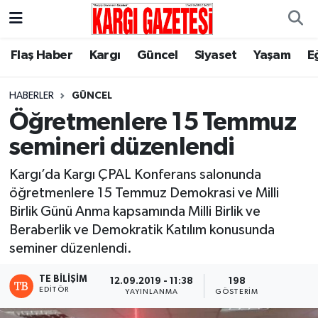
Flaş Haber
Nöbetçi Eczaneler
Flaş Haber
Kargı
Güncel
Siyaset
Yaşam
E
Kargı
Hava Durumu
HABERLER
GÜNCEL
Öğretmenlere 15 Temmuz
Güncel
Çorum Namaz Vakitleri
semineri düzenlendi
Siyaset
Trafik Durumu
Kargı’da Kargı ÇPAL Konferans salonunda
öğretmenlere 15 Temmuz Demokrasi ve Milli
Yaşam
Süper Lig Puan Durumu ve Fikstür
Birlik Günü Anma kapsamında Milli Birlik ve
Beraberlik ve Demokratik Katılım konusunda
Eğitim
Tüm Manşetler
seminer düzenlendi.
Son Dakika Haberleri
TE BILIŞIM
12.09.2019 - 11:38
198
EDITÖR
YAYINLANMA
GÖSTERIM
Haber Arşivi