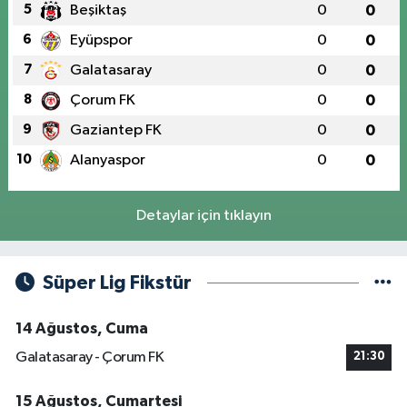
5
Beşiktaş
0
0
6
Eyüpspor
0
0
7
Galatasaray
0
0
8
Çorum FK
0
0
9
Gaziantep FK
0
0
10
Alanyaspor
0
0
Detaylar için tıklayın
Süper Lig Fikstür
14 Ağustos, Cuma
Galatasaray - Çorum FK
21:30
15 Ağustos, Cumartesi