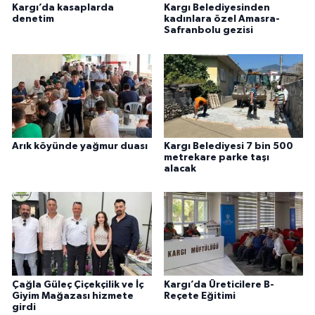
Kargı’da kasaplarda
Kargı Belediyesinden
denetim
kadınlara özel Amasra-
Safranbolu gezisi
Arık köyünde yağmur duası
Kargı Belediyesi 7 bin 500
metrekare parke taşı
alacak
Çağla Güleç Çiçekçilik ve İç
Kargı’da Üreticilere B-
Giyim Mağazası hizmete
Reçete Eğitimi
girdi