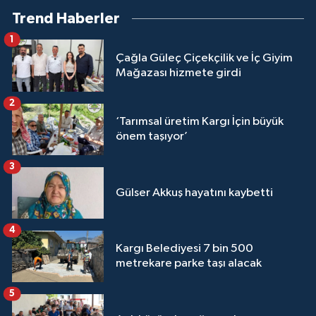
Trend Haberler
1
Çağla Güleç Çiçekçilik ve İç Giyim
Mağazası hizmete girdi
2
‘Tarımsal üretim Kargı İçin büyük
önem taşıyor’
3
Gülser Akkuş hayatını kaybetti
4
Kargı Belediyesi 7 bin 500
metrekare parke taşı alacak
5