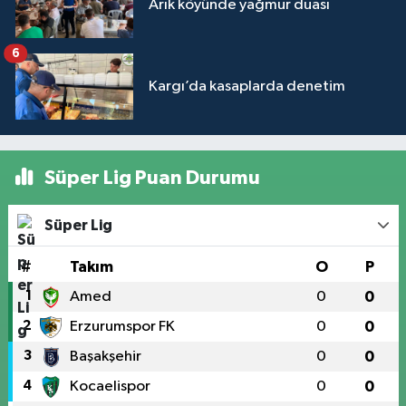
Arık köyünde yağmur duası
6
Kargı’da kasaplarda denetim
Süper Lig Puan Durumu
Süper Lig
#
Takım
O
P
1
Amed
0
0
2
Erzurumspor FK
0
0
3
Başakşehir
0
0
4
Kocaelispor
0
0