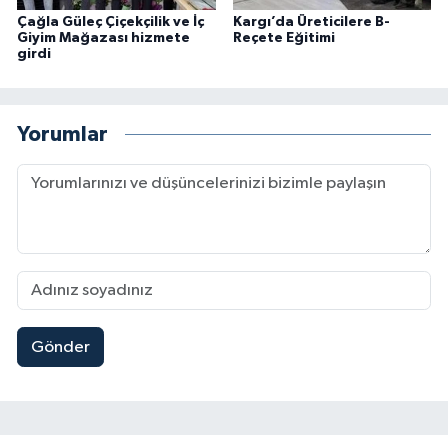
Çağla Güleç Çiçekçilik ve İç
Kargı’da Üreticilere B-
Giyim Mağazası hizmete
Reçete Eğitimi
girdi
Yorumlar
Gönder