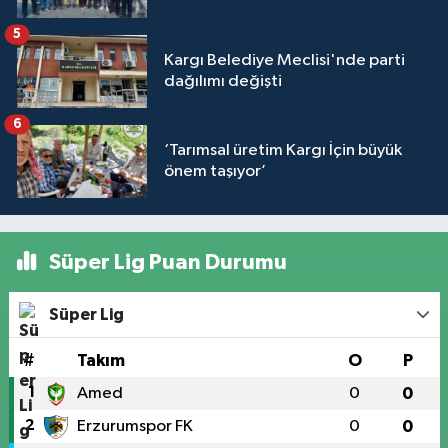
5
Kargı Belediye Meclisi'nde parti
dağılımı değişti
6
‘Tarımsal üretim Kargı İçin büyük
önem taşıyor’
Süper Lig Puan Durumu
Süper Lig
#
Takım
O
P
1
Amed
0
0
2
Erzurumspor FK
0
0