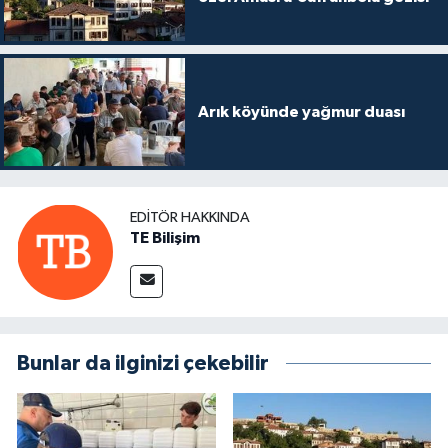
Arık köyünde yağmur duası
EDITÖR HAKKINDA
TE Bilişim
Bunlar da ilginizi çekebilir