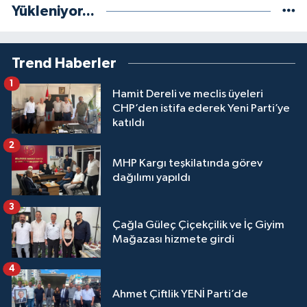
Yükleniyor...
Trend Haberler
1
Hamit Dereli ve meclis üyeleri
CHP’den istifa ederek Yeni Parti’ye
katıldı
2
MHP Kargı teşkilatında görev
dağılımı yapıldı
3
Çağla Güleç Çiçekçilik ve İç Giyim
Mağazası hizmete girdi
4
Ahmet Çiftlik YENİ Parti’de