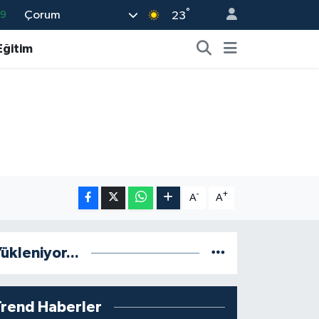
69
°
Çorum
23
06
Eğitim
.1
21
39
8
-
+
A
A
ükleniyor...
Trend Haberler