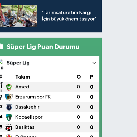
‘Tarımsal üretim Kargı
İçin büyük önem taşıyor’
Süper Lig Puan Durumu
Süper Lig
#
Takım
O
P
1
Amed
0
0
2
Erzurumspor FK
0
0
3
Başakşehir
0
0
4
Kocaelispor
0
0
5
Beşiktaş
0
0