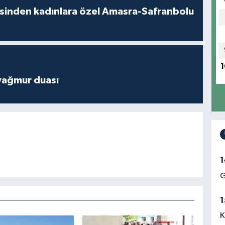
esinden kadınlara özel Amasra-Safranbolu
1
yağmur duası
1
G
1
K