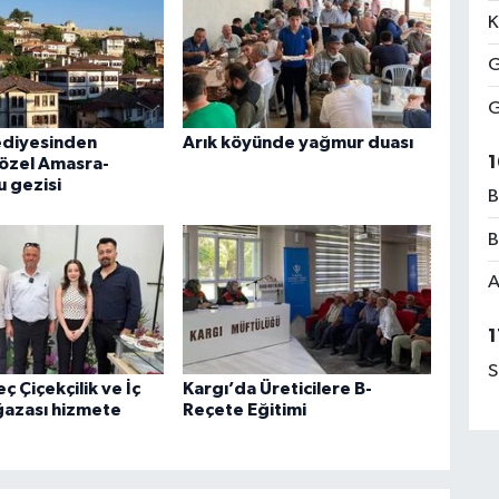
K
G
G
ediyesinden
Arık köyünde yağmur duası
1
 özel Amasra-
u gezisi
B
B
A
1
S
ç Çiçekçilik ve İç
Kargı’da Üreticilere B-
azası hizmete
Reçete Eğitimi