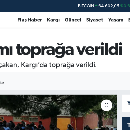
BITCOIN
64.602,05
%0.
DOLAR
47,5986
%0.
Flaş Haber
Kargı
Güncel
Siyaset
Yaşam
EURO
55,0700
%0
STERLİN
64,2438
%0.
mı toprağa verildi
GRAM ALTIN
6518.23
%0.
BİST100
13.768
%4
çakan, Kargı’da toprağa verildi.
IM
Y