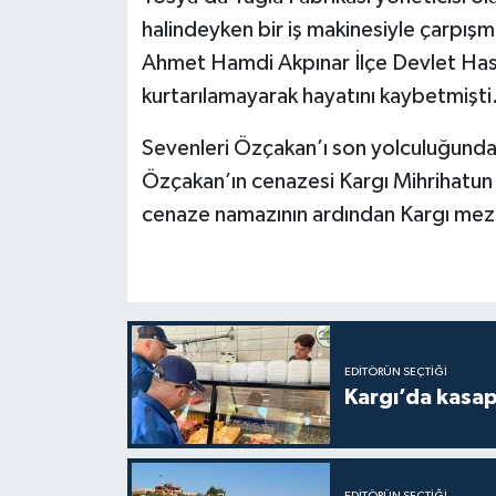
halindeyken bir iş makinesiyle çarpışmas
Ahmet Hamdi Akpınar İlçe Devlet Has
kurtarılamayarak hayatını kaybetmişti
Sevenleri Özçakan’ı son yolculuğunda y
Özçakan’ın cenazesi Kargı Mihrihatun 
cenaze namazının ardından Kargı meza
EDITÖRÜN SEÇTIĞI
Kargı’da kasa