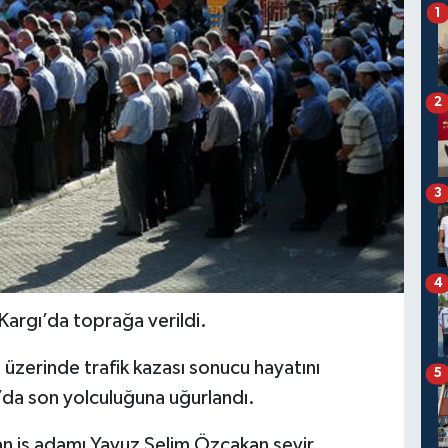
1
2
3
4
Kargı’da toprağa verildi.
üzerinde trafik kazası sonucu hayatını
5
da son yolculuğuna uğurlandı.
lan iş adamı Yavuz Selim Özçakan seyir