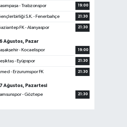
asımpaşa - Trabzonspor
19:00
ençlerbirliği S.K. - Fenerbahçe
21:30
aziantep FK - Alanyaspor
21:30
6 Ağustos, Pazar
aşakşehir - Kocaelispor
19:00
eşiktaş - Eyüpspor
21:30
med - Erzurumspor FK
21:30
7 Ağustos, Pazartesi
amsunspor - Göztepe
21:30