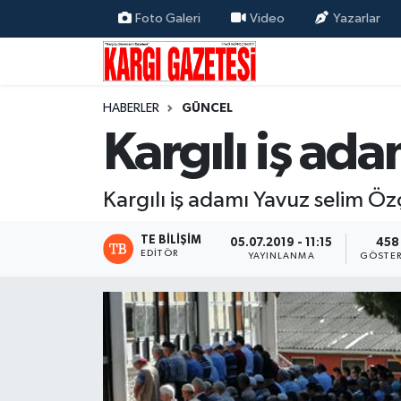
Foto Galeri
Video
Yazarlar
Flaş Haber
Nöbetçi Eczaneler
HABERLER
GÜNCEL
Kargı
Hava Durumu
Kargılı iş ada
Güncel
Çorum Namaz Vakitleri
Kargılı iş adamı Yavuz selim Öz
Siyaset
Trafik Durumu
TE BILIŞIM
05.07.2019 - 11:15
458
Yaşam
Süper Lig Puan Durumu ve Fikstür
EDITÖR
YAYINLANMA
GÖSTER
Eğitim
Tüm Manşetler
Son Dakika Haberleri
Haber Arşivi