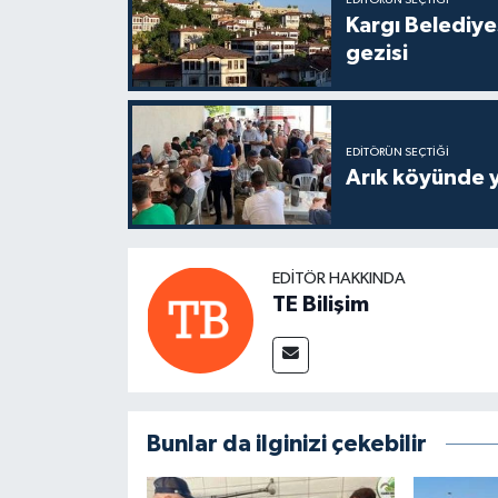
EDITÖRÜN SEÇTIĞI
Kargı Belediy
gezisi
EDITÖRÜN SEÇTIĞI
Arık köyünde 
EDITÖR HAKKINDA
TE Bilişim
Bunlar da ilginizi çekebilir