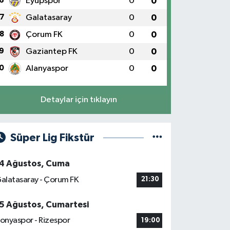
6
Eyüpspor
0
0
7
Galatasaray
0
0
8
Çorum FK
0
0
9
Gaziantep FK
0
0
0
Alanyaspor
0
0
Detaylar için tıklayın
Süper Lig Fikstür
4 Ağustos, Cuma
alatasaray - Çorum FK
21:30
5 Ağustos, Cumartesi
onyaspor - Rizespor
19:00