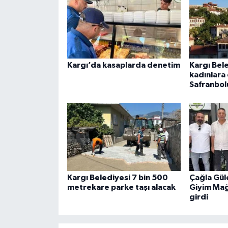
Kargı’da kasaplarda denetim
Kargı Bel
kadınlara
Safranbol
Kargı Belediyesi 7 bin 500
Çağla Güle
metrekare parke taşı alacak
Giyim Mağ
girdi