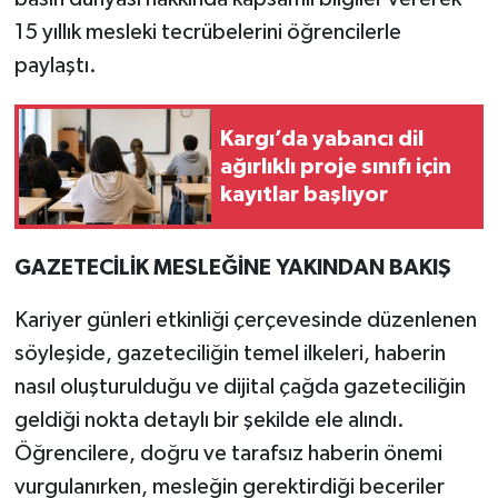
15 yıllık mesleki tecrübelerini öğrencilerle
paylaştı.
Kargı’da yabancı dil
ağırlıklı proje sınıfı için
kayıtlar başlıyor
GAZETECİLİK MESLEĞİNE YAKINDAN BAKIŞ
Kariyer günleri etkinliği çerçevesinde düzenlenen
söyleşide, gazeteciliğin temel ilkeleri, haberin
nasıl oluşturulduğu ve dijital çağda gazeteciliğin
geldiği nokta detaylı bir şekilde ele alındı.
Öğrencilere, doğru ve tarafsız haberin önemi
vurgulanırken, mesleğin gerektirdiği beceriler