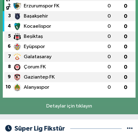
2
Erzurumspor FK
0
0
3
Başakşehir
0
0
4
Kocaelispor
0
0
5
Beşiktaş
0
0
6
Eyüpspor
0
0
7
Galatasaray
0
0
8
Çorum FK
0
0
9
Gaziantep FK
0
0
10
Alanyaspor
0
0
Detaylar için tıklayın
Süper Lig Fikstür