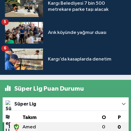
Kargı Belediyesi 7 bin 500
metrekare parke taşı alacak
5
Arık köyünde yağmur duası
6
Kargı’da kasaplarda denetim
Süper Lig Puan Durumu
Süper Lig
#
Takım
O
P
1
Amed
0
0