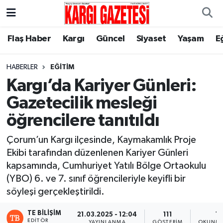
Flaş Haber
Nöbetçi Eczaneler
Flaş Haber
Kargı
Güncel
Siyaset
Yaşam
E
Kargı
Hava Durumu
HABERLER
EĞITIM
Kargı’da Kariyer Günleri:
Güncel
Çorum Namaz Vakitleri
Gazetecilik mesleği
Siyaset
Trafik Durumu
öğrencilere tanıtıldı
Yaşam
Süper Lig Puan Durumu ve Fikstür
Çorum’un Kargı ilçesinde, Kaymakamlık Proje
Ekibi tarafından düzenlenen Kariyer Günleri
Eğitim
Tüm Manşetler
kapsamında, Cumhuriyet Yatılı Bölge Ortaokulu
(YBO) 6. ve 7. sınıf öğrencileriyle keyifli bir
Son Dakika Haberleri
söyleşi gerçekleştirildi.
TE BILIŞIM
Haber Arşivi
21.03.2025 - 12:04
111
1 
EDITÖR
YAYINLANMA
GÖSTERIM
OKUNMA