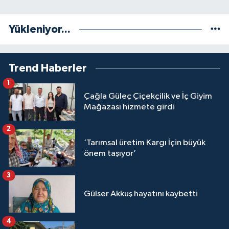
Yükleniyor...
Trend Haberler
1
Çağla Güleç Çiçekçilik ve İç Giyim
Mağazası hizmete girdi
2
‘Tarımsal üretim Kargı İçin büyük
önem taşıyor’
3
Gülser Akkuş hayatını kaybetti
4