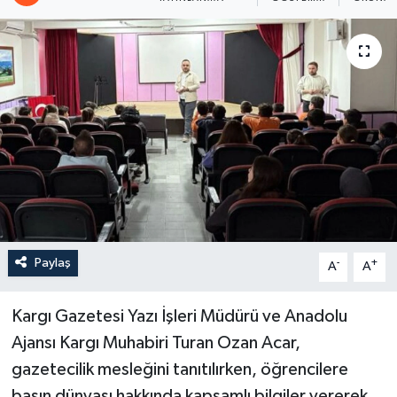
Paylaş
-
+
A
A
Kargı Gazetesi Yazı İşleri Müdürü ve Anadolu
Ajansı Kargı Muhabiri Turan Ozan Acar,
gazetecilik mesleğini tanıtılırken, öğrencilere
basın dünyası hakkında kapsamlı bilgiler vererek