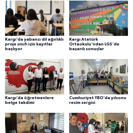
Kargı’da yabancı dil ağırlıklı
Kargı Atatürk
proje sınıfı için kayıtlar
Ortaokulu'ndan LGS'de
başlıyor
başarılı sonuçlar
Kargı’da öğretmenlere
Cumhuriyet YBO’da yılsonu
belge takdimi
resim sergisi