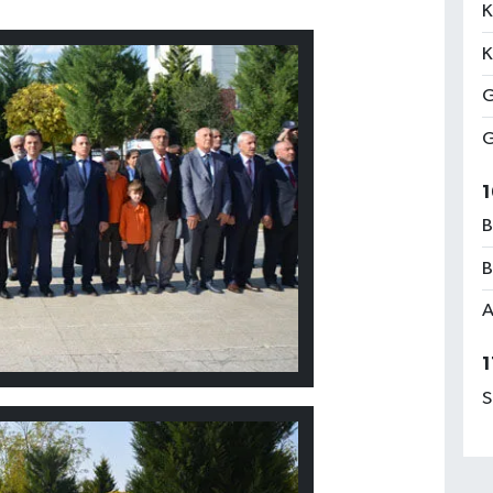
K
K
G
G
1
B
B
A
1
S