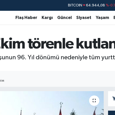
DOLAR
47,7436
%0.
EURO
55,2510
%0.
Flaş Haber
Kargı
Güncel
Siyaset
Yaşam
STERLİN
64,4811
%0.
GRAM ALTIN
6660.55
%0.
kim törenle kutla
BİST100
13.779
%-
BITCOIN
64.944,08
%-0.
şunun 96. Yıl dönümü nedeniyle tüm yurtt
RIM
Y