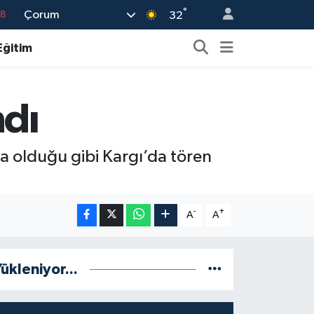
°
Çorum
18
32
32
Eğitim
38
03
ndı
14
18
a olduğu gibi Kargı’da tören
-
+
A
A
ükleniyor...