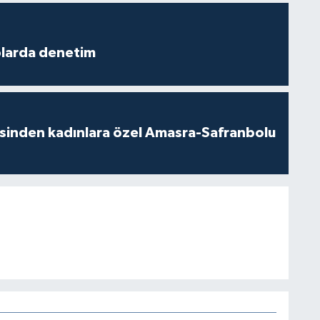
plarda denetim
esinden kadınlara özel Amasra-Safranbolu