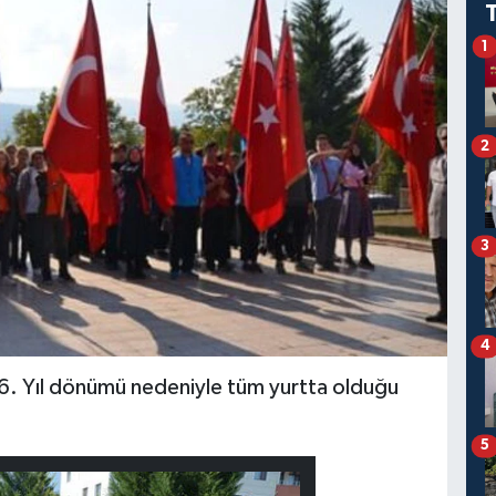
1
2
3
4
96. Yıl dönümü nedeniyle tüm yurtta olduğu
5