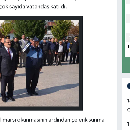
 çok sayıda vatandaş katıldı.
1
1
G
al marşı okunmasının ardından çelenk sunma
1