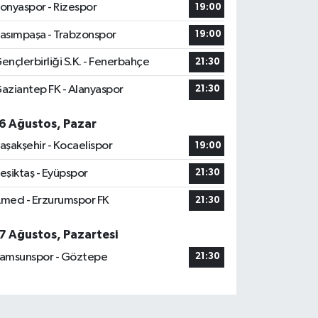
onyaspor - Rizespor
19:00
asımpaşa - Trabzonspor
19:00
ençlerbirliği S.K. - Fenerbahçe
21:30
aziantep FK - Alanyaspor
21:30
6 Ağustos, Pazar
aşakşehir - Kocaelispor
19:00
eşiktaş - Eyüpspor
21:30
med - Erzurumspor FK
21:30
7 Ağustos, Pazartesi
amsunspor - Göztepe
21:30