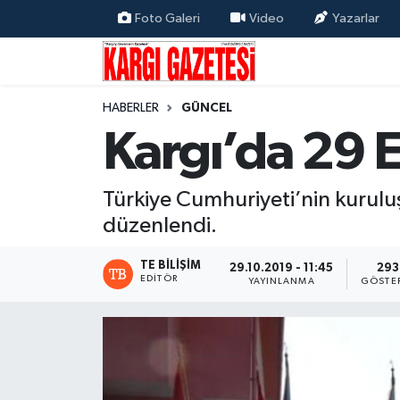
Foto Galeri
Video
Yazarlar
Flaş Haber
Nöbetçi Eczaneler
HABERLER
GÜNCEL
Kargı
Hava Durumu
Kargı’da 29 E
Güncel
Çorum Namaz Vakitleri
Türkiye Cumhuriyeti’nin kurulu
Siyaset
Trafik Durumu
düzenlendi.
Yaşam
Süper Lig Puan Durumu ve Fikstür
TE BILIŞIM
29.10.2019 - 11:45
293
EDITÖR
YAYINLANMA
GÖSTE
Eğitim
Tüm Manşetler
Son Dakika Haberleri
Haber Arşivi