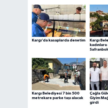
Kargı’da kasaplarda denetim
Kargı Bel
kadınlara
Safranbol
Kargı Belediyesi 7 bin 500
Çağla Güle
metrekare parke taşı alacak
Giyim Mağ
girdi