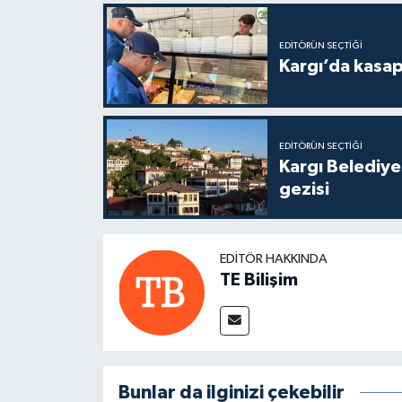
EDITÖRÜN SEÇTIĞI
Kargı’da kasa
EDITÖRÜN SEÇTIĞI
Kargı Belediy
gezisi
EDITÖR HAKKINDA
TE Bilişim
Bunlar da ilginizi çekebilir