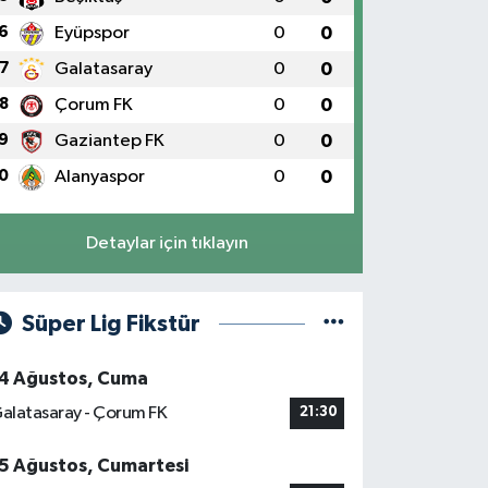
6
Eyüpspor
0
0
7
Galatasaray
0
0
8
Çorum FK
0
0
9
Gaziantep FK
0
0
0
Alanyaspor
0
0
Detaylar için tıklayın
Süper Lig Fikstür
4 Ağustos, Cuma
alatasaray - Çorum FK
21:30
5 Ağustos, Cumartesi