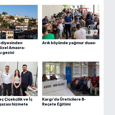
ediyesinden
Arık köyünde yağmur duası
 özel Amasra-
u gezisi
ç Çiçekçilik ve İç
Kargı’da Üreticilere B-
azası hizmete
Reçete Eğitimi