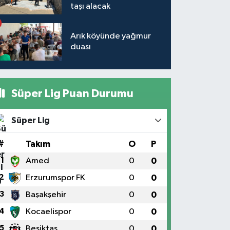
taşı alacak
Arık köyünde yağmur
duası
Süper Lig Puan Durumu
Süper Lig
#
Takım
O
P
1
Amed
0
0
2
Erzurumspor FK
0
0
3
Başakşehir
0
0
4
Kocaelispor
0
0
5
Beşiktaş
0
0