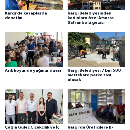
Kargı’da kasaplarda
Kargı Belediyesinden
denetim
kadınlara özel Amasra-
Safranbolu gezisi
Arık köyünde yağmur duası
Kargı Belediyesi 7 bin 500
metrekare parke taşı
alacak
Çağla Güleç Çiçekçilik ve İç
Kargı’da Üreticilere B-