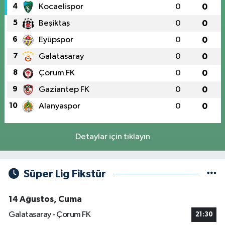
4
Kocaelispor
0
0
5
Beşiktaş
0
0
6
Eyüpspor
0
0
7
Galatasaray
0
0
8
Çorum FK
0
0
9
Gaziantep FK
0
0
10
Alanyaspor
0
0
Detaylar için tıklayın
Süper Lig Fikstür
14 Ağustos, Cuma
Galatasaray - Çorum FK
21:30