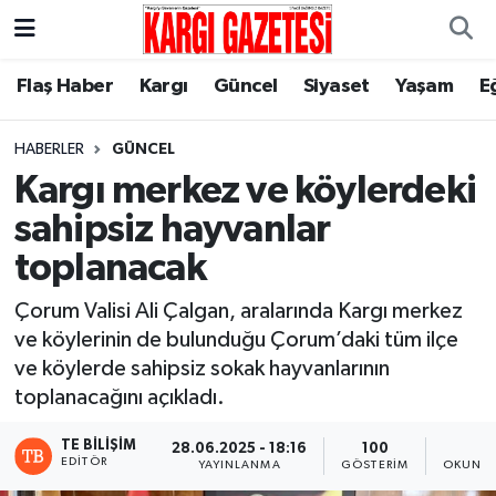
Flaş Haber
Nöbetçi Eczaneler
Flaş Haber
Kargı
Güncel
Siyaset
Yaşam
E
Kargı
Hava Durumu
HABERLER
GÜNCEL
Kargı merkez ve köylerdeki
Güncel
Çorum Namaz Vakitleri
sahipsiz hayvanlar
Siyaset
Trafik Durumu
toplanacak
Yaşam
Süper Lig Puan Durumu ve Fikstür
Çorum Valisi Ali Çalgan, aralarında Kargı merkez
ve köylerinin de bulunduğu Çorum’daki tüm ilçe
Eğitim
Tüm Manşetler
ve köylerde sahipsiz sokak hayvanlarının
toplanacağını açıkladı.
Son Dakika Haberleri
TE BILIŞIM
28.06.2025 - 18:16
100
1
EDITÖR
YAYINLANMA
GÖSTERIM
OKUNMA
Haber Arşivi