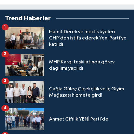
Trend Haberler
1
Hamit Dereli ve meclis üyeleri
CHP’den istifa ederek Yeni Parti’ye
katıldı
2
MHP Kargı teşkilatında görev
dağılımı yapıldı
3
Çağla Güleç Çiçekçilik ve İç Giyim
Mağazası hizmete girdi
4
Ahmet Çiftlik YENİ Parti’de