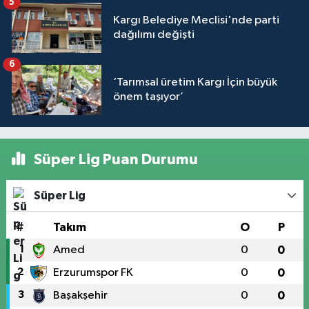
5
Kargı Belediye Meclisi'nde parti
dağılımı değişti
6
‘Tarımsal üretim Kargı İçin büyük
önem taşıyor’
Süper Lig Puan Durumu
Süper Lig
#
Takım
O
P
1
Amed
0
0
2
Erzurumspor FK
0
0
3
Başakşehir
0
0