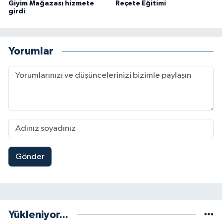
Giyim Mağazası hizmete
Reçete Eğitimi
girdi
Yorumlar
Gönder
Yükleniyor...