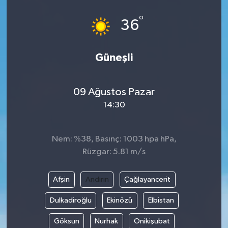
°
36
Güneşli
09 Ağustos Pazar
14:30
Nem: %38, Basınç: 1003 hpa hPa,
Rüzgar: 5.81 m/s
Afşin
Andırın
Çağlayancerit
Dulkadiroğlu
Ekinözü
Elbistan
Göksun
Nurhak
Onikişubat