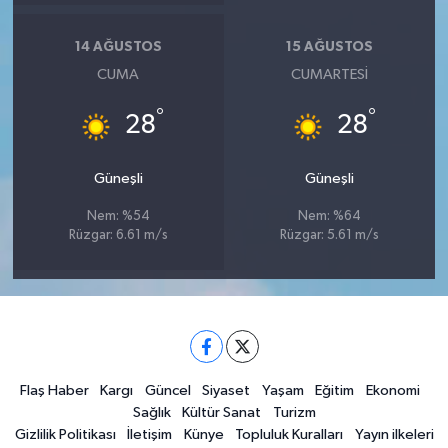
14 AĞUSTOS
15 AĞUSTOS
CUMA
CUMARTESI
°
°
28
28
Güneşli
Güneşli
Nem: %54
Nem: %64
Rüzgar: 6.61 m/s
Rüzgar: 5.61 m/s
Flaş Haber
Kargı
Güncel
Siyaset
Yaşam
Eğitim
Ekonomi
Sağlık
Kültür Sanat
Turizm
Gizlilik Politikası
İletişim
Künye
Topluluk Kuralları
Yayın ilkeleri