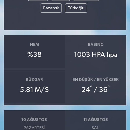
Pazarcık
Türkoğlu
NEM
BASINÇ
%38
1003 HPA
hpa
RÜZGAR
EN DÜŞÜK / EN YÜKSEK
°
°
5.81 M/S
24
/ 36
10 AĞUSTOS
11 AĞUSTOS
PAZARTESI
SALI