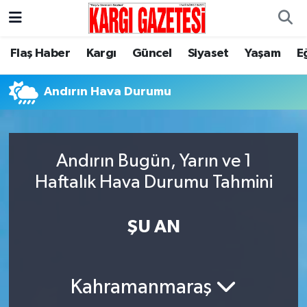
Flaş Haber
Nöbetçi Eczaneler
Flaş Haber
Kargı
Güncel
Siyaset
Yaşam
E
Kargı
Hava Durumu
Andırın Hava Durumu
Güncel
Çorum Namaz Vakitleri
Siyaset
Trafik Durumu
Andırın Bugün, Yarın ve 1
Haftalık Hava Durumu Tahmini
Yaşam
Süper Lig Puan Durumu ve Fikstür
ŞU AN
Eğitim
Tüm Manşetler
Son Dakika Haberleri
Kahramanmaraş
Haber Arşivi