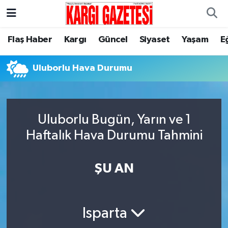
Flaş Haber
Nöbetçi Eczaneler
Flaş Haber
Kargı
Güncel
Siyaset
Yaşam
E
Kargı
Hava Durumu
Uluborlu Hava Durumu
Güncel
Çorum Namaz Vakitleri
Siyaset
Trafik Durumu
Uluborlu Bugün, Yarın ve 1
Haftalık Hava Durumu Tahmini
Yaşam
Süper Lig Puan Durumu ve Fikstür
ŞU AN
Eğitim
Tüm Manşetler
Son Dakika Haberleri
Isparta
Haber Arşivi