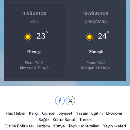
11 AĞUSTOS
12 AĞUSTOS
SALI
ÇARŞAMBA
°
°
23
24
Güneşli
Güneşli
Nem: %44
Nem: %33
Rüzgar: 6.31 m/s
Rüzgar: 3.81 m/s
Flaş Haber
Kargı
Güncel
Siyaset
Yaşam
Eğitim
Ekonomi
Sağlık
Kültür Sanat
Turizm
Gizlilik Politikası
İletişim
Künye
Topluluk Kuralları
Yayın ilkeleri