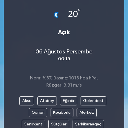
°
20
Açık
06 Ağustos Perşembe
00:15
Nem: %37, Basınç: 1013 hpa hPa,
Rüzgar: 3.31 m/s
Aksu
Atabey
Eğirdir
Gelendost
Gönen
Keçiborlu
Merkez
Senirkent
Sütçüler
Şarkikaraağaç