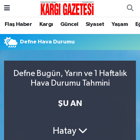
Flaş Haber
Nöbetçi Eczaneler
Flaş Haber
Kargı
Güncel
Siyaset
Yaşam
E
Kargı
Hava Durumu
Defne Hava Durumu
Güncel
Çorum Namaz Vakitleri
Siyaset
Trafik Durumu
Defne Bugün, Yarın ve 1 Haftalık
Hava Durumu Tahmini
Yaşam
Süper Lig Puan Durumu ve Fikstür
ŞU AN
Eğitim
Tüm Manşetler
Son Dakika Haberleri
Hatay
Haber Arşivi