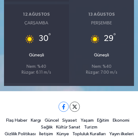
12 AĞUSTOS
13 AĞUSTOS
ÇARŞAMBA
PERŞEMBE
°
°
30
29
Güneşli
Güneşli
Nem: %40
Nem: %40
Rüzgar: 6.11 m/s
Rüzgar: 7.00 m/s
Flaş Haber
Kargı
Güncel
Siyaset
Yaşam
Eğitim
Ekonomi
Sağlık
Kültür Sanat
Turizm
Gizlilik Politikası
İletişim
Künye
Topluluk Kuralları
Yayın ilkeleri