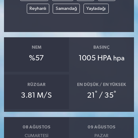
Reyhanlı
Samandağ
Yayladağı
NEM
BASINÇ
%57
1005 HPA
hpa
RÜZGAR
EN DÜŞÜK / EN YÜKSEK
°
°
3.81 M/S
21
/ 35
08 AĞUSTOS
09 AĞUSTOS
CUMARTESI
PAZAR