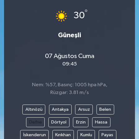
°
30
Güneşli
07 Ağustos Cuma
09:45
Nem: %57, Basınç: 1005 hpa hPa,
Rüzgar: 3.81 m/s
Altınözü
Antakya
Arsuz
Belen
Defne
Dörtyol
Erzin
Hassa
İskenderun
Kırıkhan
Kumlu
Payas