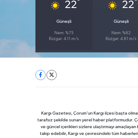
°
°
22
22
Güneşli
Güneşli
Nem: %75
Nem: %62
Rüzgar: 4.11 m/s
Rüzgar: 4.61 m/s
Kargı Gazetesi, Çorum’un Kargı ilçesi başta olma
tarafsız şekilde sunan yerel haber platformudur. Ç
ve güncel içerikleri sizlere ulaştırmayı amaçlay
takip edebilir, Kargı ve çevresindeki tüm haberler