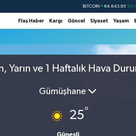
BITCOIN
64.643,95
%0.
DOLAR
47,6006
%0.
Flaş Haber
Kargı
Güncel
Siyaset
Yaşam
EURO
55,0250
%0.
STERLİN
64,2398
%0
GRAM ALTIN
6513.94
%0.
BİST100
13.768
%4
, Yarın ve 1 Haftalık Hava Dur
Gümüşhane
°
25
Güneşli