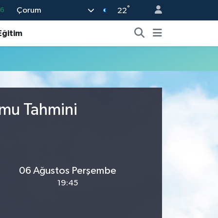
°
Çorum
16
22
06
Eğitim
02
.2
32
8
umu Tahmini
06 Ağustos Perşembe
19:45