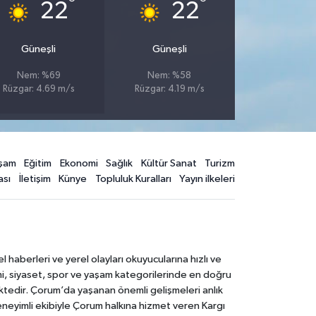
°
°
22
22
Güneşli
Güneşli
Nem: %69
Nem: %58
Rüzgar: 4.69 m/s
Rüzgar: 4.19 m/s
şam
Eğitim
Ekonomi
Sağlık
Kültür Sanat
Turizm
ası
İletişim
Künye
Topluluk Kuralları
Yayın ilkeleri
aberleri ve yerel olayları okuyucularına hızlı ve
mi, siyaset, spor ve yaşam kategorilerinde en doğru
ktedir. Çorum’da yaşanan önemli gelişmeleri anlık
deneyimli ekibiyle Çorum halkına hizmet veren Kargı