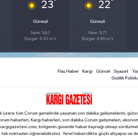
°
°
23
22
Güneşli
Güneşli
Nem: %63
Nem: %71
Rüzgar: 4.50 m/s
Rüzgar: 4.89 m/s
Flaş Haber
Kargı
Güncel
Siyaset
Ya
Gizlilik Politik
k üzere tüm Çorum genelinde yaşanan son dakika gelişmelerini, güncel h
orum haberleri, Kargı haberleri, son dakika Çorum gelişmeleri, ekono
an kargigazetesi.com, bölgenin güvenilir haber kaynağı olmayı sürdürme
i tek noktadan öğrenebilirsiniz. Yerel habercilikte güçlü altyapısı ve 