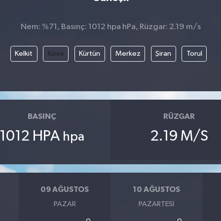
Nem: %71, Basınç: 1012 hpa hPa, Rüzgar: 2.19 m/s
Kelkit
Köse
Kürtün
Merkez
Şiran
Torul
BASINÇ
RÜZGAR
1012 HPA
2.19 M/S
hpa
09 AĞUSTOS
10 AĞUSTOS
PAZAR
PAZARTESI