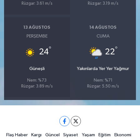
Rüzgar: 3.61 m/s
Rüzgar: 3.19 m/s
13 AĞUSTOS
14 AĞUSTOS
PERŞEMBE
CUMA
°
°
24
22
Güneşli
Yakınlarda Yer Yer Yağmur
Nem: %73
Nem: %71
Rüzgar: 3.89 m/s
Rüzgar: 5.50 m/s
Flaş Haber
Kargı
Güncel
Siyaset
Yaşam
Eğitim
Ekonomi