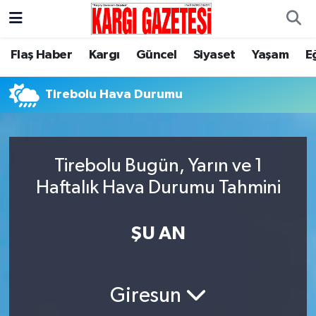
Flaş Haber
Nöbetçi Eczaneler
Flaş Haber
Kargı
Güncel
Siyaset
Yaşam
E
Kargı
Hava Durumu
Tirebolu Hava Durumu
Güncel
Çorum Namaz Vakitleri
Siyaset
Trafik Durumu
Tirebolu Bugün, Yarın ve 1
Haftalık Hava Durumu Tahmini
Yaşam
Süper Lig Puan Durumu ve Fikstür
ŞU AN
Eğitim
Tüm Manşetler
Son Dakika Haberleri
Giresun
Haber Arşivi