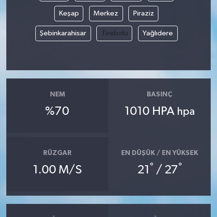
Keşap
Merkez
Piraziz
Şebinkarahisar
Tirebolu
Yağlıdere
NEM
BASINÇ
%70
1010 HPA
hpa
RÜZGAR
EN DÜŞÜK / EN YÜKSEK
°
°
1.00 M/S
21
/ 27