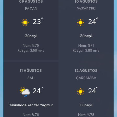
09 AĞUSTOS
10 AĞUSTOS
PAZAR
PAZARTESI
°
°
23
24
Güneşli
Güneşli
Nem: %76
Nem: %71
Rüzgar: 3.69 m/s
Rüzgar: 3.89 m/s
11 AĞUSTOS
12 AĞUSTOS
SALI
ÇARŞAMBA
°
°
24
24
Yakınlarda Yer Yer Yağmur
Güneşli
Nem: %76
Nem: %78