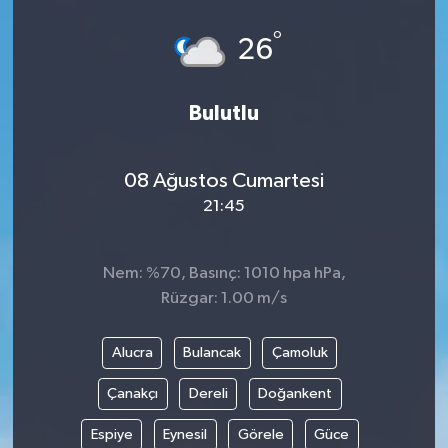
°
26
Bulutlu
08 Ağustos Cumartesi
21:45
Nem: %70, Basınç: 1010 hpa hPa,
Rüzgar: 1.00 m/s
Alucra
Bulancak
Çamoluk
Çanakçı
Dereli
Doğankent
Espiye
Eynesil
Görele
Güce