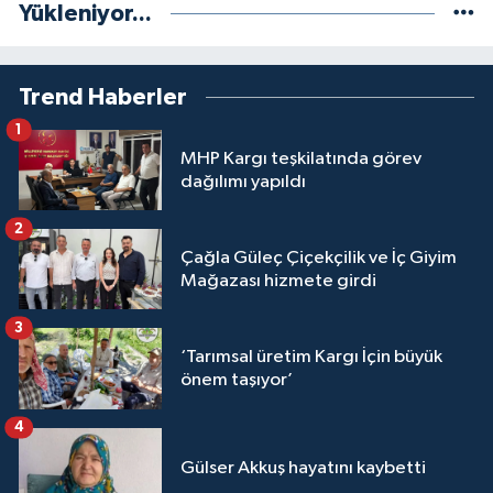
Yükleniyor...
Trend Haberler
1
MHP Kargı teşkilatında görev
dağılımı yapıldı
2
Çağla Güleç Çiçekçilik ve İç Giyim
Mağazası hizmete girdi
3
‘Tarımsal üretim Kargı İçin büyük
önem taşıyor’
4
Gülser Akkuş hayatını kaybetti