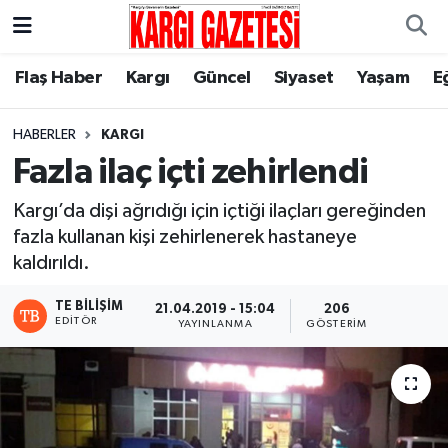
Flaş Haber
Nöbetçi Eczaneler
Flaş Haber
Kargı
Güncel
Siyaset
Yaşam
E
Kargı
Hava Durumu
HABERLER
KARGI
Fazla ilaç içti zehirlendi
Güncel
Çorum Namaz Vakitleri
Kargı’da dişi ağrıdığı için içtiği ilaçları gereğinden
Siyaset
Trafik Durumu
fazla kullanan kişi zehirlenerek hastaneye
kaldırıldı.
Yaşam
Süper Lig Puan Durumu ve Fikstür
TE BILIŞIM
21.04.2019 - 15:04
206
EDITÖR
YAYINLANMA
GÖSTERIM
Eğitim
Tüm Manşetler
Son Dakika Haberleri
Haber Arşivi