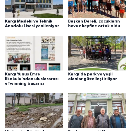
Kargı Mesleki ve Teknik
Başkan Dereli, çocukların
Anadolu Lisesi yenileniyor
havuz keyfine ortak oldu
Kargı Yunus Emre
Kargı’da park ve yeşil
İlkokulu’ndan uluslararası
alanlar güzelleştiriliyor
eTwinning başarısı