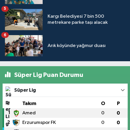
5
Kargı Belediyesi 7 bin 500
metrekare parke taşı alacak
6
Arık köyünde yağmur duası
Süper Lig Puan Durumu
Süper Lig
#
Takım
O
P
1
Amed
0
0
2
Erzurumspor FK
0
0