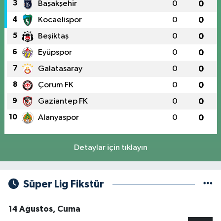
3
Başakşehir
0
0
4
Kocaelispor
0
0
5
Beşiktaş
0
0
6
Eyüpspor
0
0
7
Galatasaray
0
0
8
Çorum FK
0
0
9
Gaziantep FK
0
0
10
Alanyaspor
0
0
Detaylar için tıklayın
Süper Lig Fikstür
14 Ağustos, Cuma