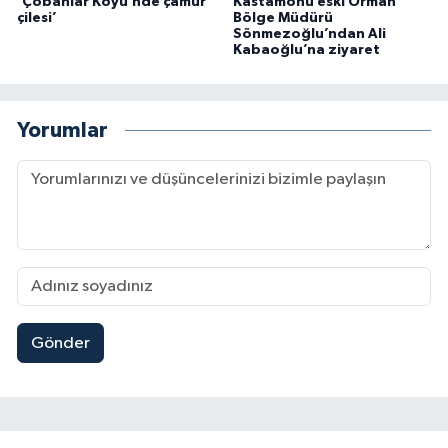
‘Çobanlar Köyü’nde çamur
Kastamonu eski Orman
çilesi’
Bölge Müdürü
Sönmezoğlu’ndan Ali
Kabaoğlu’na ziyaret
Yorumlar
Gönder