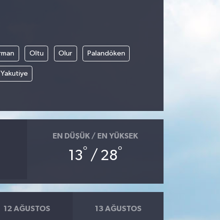
rman
Oltu
Olur
Palandöken
Yakutiye
EN DÜŞÜK / EN YÜKSEK
°
°
13
/ 28
12 AĞUSTOS
13 AĞUSTOS