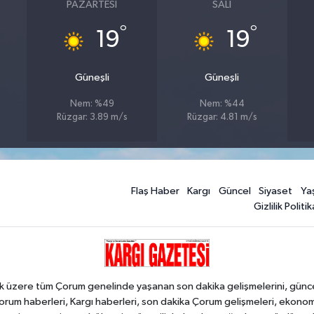
PAZARTESI
SALI
°
°
19
19
Güneşli
Güneşli
Nem: %49
Nem: %44
Rüzgar: 3.89 m/s
Rüzgar: 4.81 m/s
Flaş Haber
Kargı
Güncel
Siyaset
Ya
Gizlilik Politik
k üzere tüm Çorum genelinde yaşanan son dakika gelişmelerini, güncel h
orum haberleri, Kargı haberleri, son dakika Çorum gelişmeleri, ekono