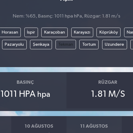
Nem: %65, Basınç: 1011 hpa hPa, Rüzgar: 1.81 m/s
Horasan
İspir
Karaçoban
Karayazı
Köprüköy
Na
Pazaryolu
Şenkaya
Tekman
Tortum
Uzundere
BASINÇ
RÜZGAR
1011 HPA
1.81 M/S
hpa
10 AĞUSTOS
11 AĞUSTOS