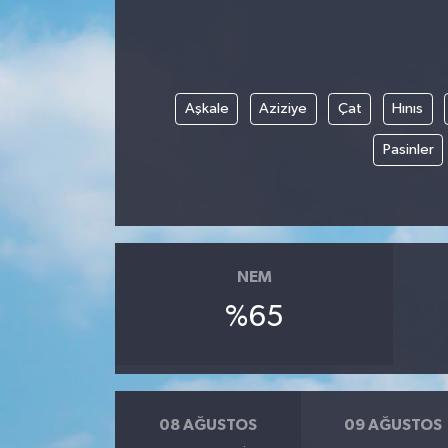
Aşkale
Aziziye
Çat
Hınıs
Pasinler
NEM
%65
08 AĞUSTOS
09 AĞUSTOS