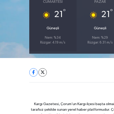
CUMARTESI
PAZAR
°
°
21
21
Güneşli
Güneşli
Nem: %34
Nem: %29
Rüzgar: 4.19 m/s
Rüzgar: 6.31 m/s
Kargı Gazetesi, Çorum’un Kargı ilçesi başta olma
tarafsız şekilde sunan yerel haber platformudur. Ç