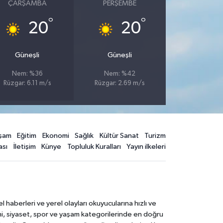
ÇARŞAMBA
PERŞEMBE
°
°
20
20
Güneşli
Güneşli
Nem: %36
Nem: %42
Rüzgar: 6.11 m/s
Rüzgar: 2.69 m/s
şam
Eğitim
Ekonomi
Sağlık
Kültür Sanat
Turizm
ası
İletişim
Künye
Topluluk Kuralları
Yayın ilkeleri
aberleri ve yerel olayları okuyucularına hızlı ve
mi, siyaset, spor ve yaşam kategorilerinde en doğru