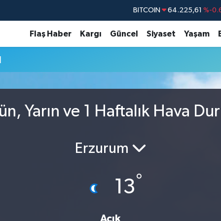
BITCOIN
64.225,61
%-0.
DOLAR
47,6704
Flaş Haber
Kargı
Güncel
Siyaset
Yaşam
EURO
55,0406
%-0.
u
STERLİN
64,2143
GRAM ALTIN
6510.40
%0.
BİST100
13.799
%
n, Yarın ve 1 Haftalık Hava Du
Erzurum
°
13
Açık