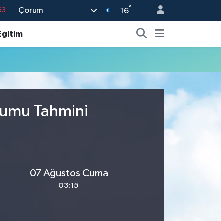
°
Çorum
63
16
%0
Eğitim
08
%0
45
70
rumu Tahmini
07 Ağustos Cuma
03:15