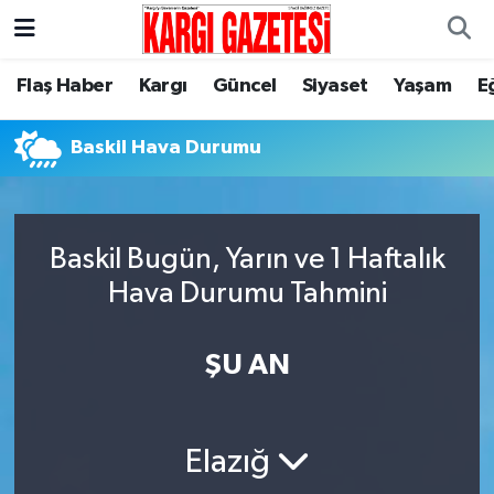
Flaş Haber
Nöbetçi Eczaneler
Flaş Haber
Kargı
Güncel
Siyaset
Yaşam
E
Kargı
Hava Durumu
Baskil Hava Durumu
Güncel
Çorum Namaz Vakitleri
Siyaset
Trafik Durumu
Baskil Bugün, Yarın ve 1 Haftalık
Hava Durumu Tahmini
Yaşam
Süper Lig Puan Durumu ve Fikstür
ŞU AN
Eğitim
Tüm Manşetler
Son Dakika Haberleri
Elazığ
Haber Arşivi