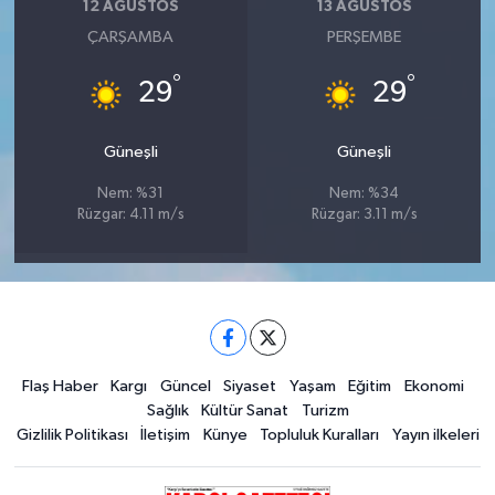
12 AĞUSTOS
13 AĞUSTOS
ÇARŞAMBA
PERŞEMBE
°
°
29
29
Güneşli
Güneşli
Nem: %31
Nem: %34
Rüzgar: 4.11 m/s
Rüzgar: 3.11 m/s
Flaş Haber
Kargı
Güncel
Siyaset
Yaşam
Eğitim
Ekonomi
Sağlık
Kültür Sanat
Turizm
Gizlilik Politikası
İletişim
Künye
Topluluk Kuralları
Yayın ilkeleri