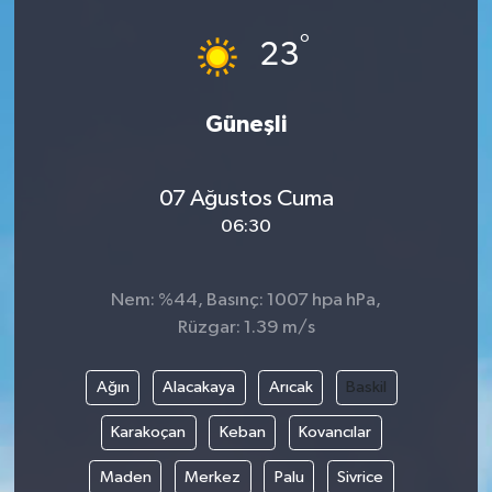
°
23
Güneşli
07 Ağustos Cuma
06:30
Nem: %44, Basınç: 1007 hpa hPa,
Rüzgar: 1.39 m/s
Ağın
Alacakaya
Arıcak
Baskil
Karakoçan
Keban
Kovancılar
Maden
Merkez
Palu
Sivrice