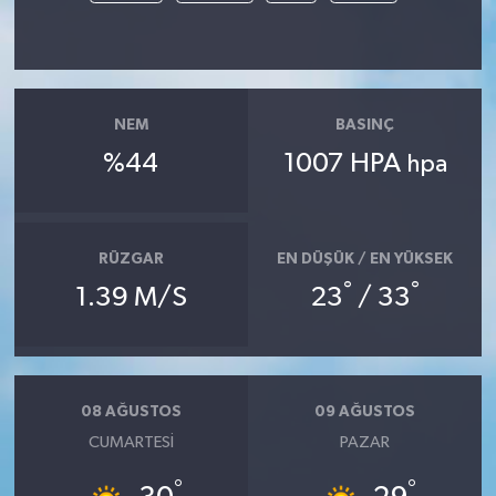
NEM
BASINÇ
%44
1007 HPA
hpa
RÜZGAR
EN DÜŞÜK / EN YÜKSEK
°
°
1.39 M/S
23
/ 33
08 AĞUSTOS
09 AĞUSTOS
CUMARTESI
PAZAR
°
°