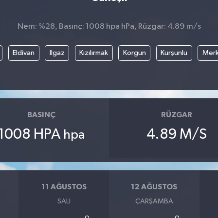
Nem: %28, Basınç: 1008 hpa hPa, Rüzgar: 4.89 m/s
Eldivan
Ilgaz
Kızılırmak
Korgun
Kurşunlu
Mer
BASINÇ
RÜZGAR
1008 HPA
4.89 M/S
hpa
11 AĞUSTOS
12 AĞUSTOS
SALI
ÇARŞAMBA