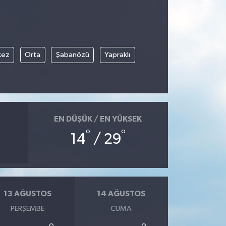
kez
Orta
Şabanözü
Yapraklı
EN DÜŞÜK / EN YÜKSEK
°
°
14
/ 29
13 AĞUSTOS
14 AĞUSTOS
PERŞEMBE
CUMA