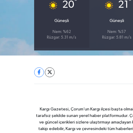
°
°
20
21
Güneşli
Güneşli
Nem: %62
Nem: %57
Rüzgar: 5.31 m/s
Rüzgar: 5.81 m/s
Kargı Gazetesi, Çorum’un Kargı ilçesi başta olma
tarafsız şekilde sunan yerel haber platformudur. Ç
ve güncel içerikleri sizlere ulaştırmayı amaçlay
takip edebilir, Kargı ve çevresindeki tüm haberler