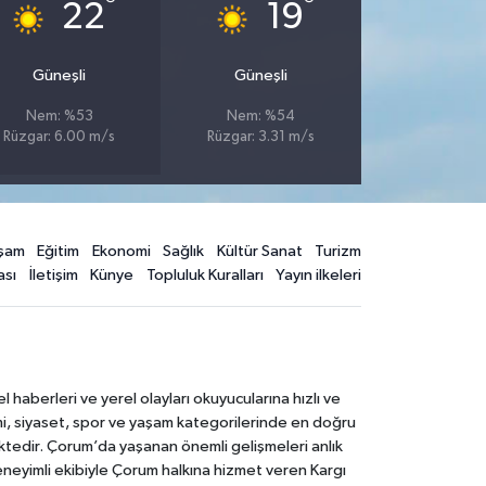
°
°
22
19
Güneşli
Güneşli
Nem: %53
Nem: %54
Rüzgar: 6.00 m/s
Rüzgar: 3.31 m/s
şam
Eğitim
Ekonomi
Sağlık
Kültür Sanat
Turizm
ası
İletişim
Künye
Topluluk Kuralları
Yayın ilkeleri
aberleri ve yerel olayları okuyucularına hızlı ve
mi, siyaset, spor ve yaşam kategorilerinde en doğru
ktedir. Çorum’da yaşanan önemli gelişmeleri anlık
deneyimli ekibiyle Çorum halkına hizmet veren Kargı