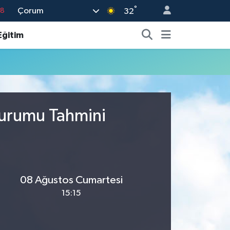
°
Çorum
18
32
18
Eğitim
32
38
03
14
Durumu Tahmini
08 Ağustos Cumartesi
15:15