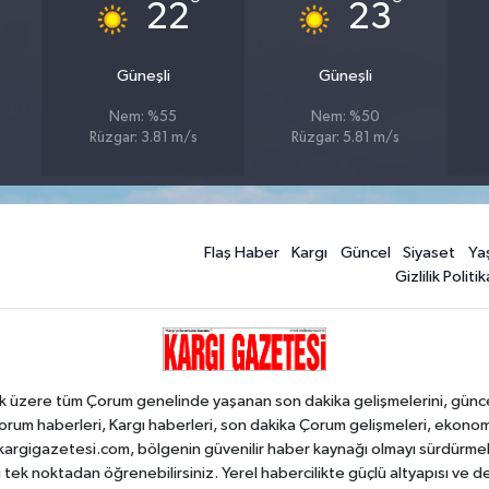
°
°
22
23
Güneşli
Güneşli
Nem: %55
Nem: %50
Rüzgar: 3.81 m/s
Rüzgar: 5.81 m/s
Flaş Haber
Kargı
Güncel
Siyaset
Ya
Gizlilik Politik
k üzere tüm Çorum genelinde yaşanan son dakika gelişmelerini, güncel h
orum haberleri, Kargı haberleri, son dakika Çorum gelişmeleri, ekono
an kargigazetesi.com, bölgenin güvenilir haber kaynağı olmayı sürdürme
i tek noktadan öğrenebilirsiniz. Yerel habercilikte güçlü altyapısı ve 