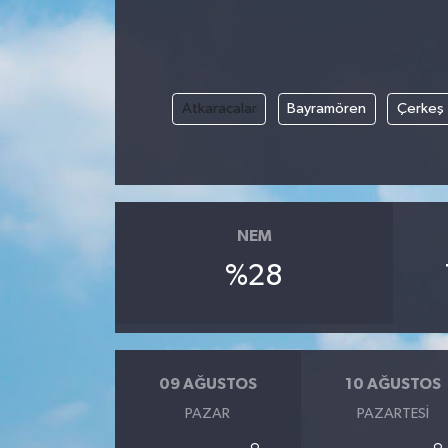
Atkaracalar
Bayramören
Çerkeş
NEM
%28
09 AĞUSTOS
10 AĞUSTOS
PAZAR
PAZARTESI