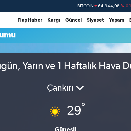
BITCOIN
64.944,08
%-0.
DOLAR
47,7436
%0.
Flaş Haber
Kargı
Güncel
Siyaset
Yaşam
EURO
55,2510
%0.
rumu
STERLİN
64,4811
%0.
GRAM ALTIN
6660.55
%0.
BİST100
13.779
%-
ugün, Yarın ve 1 Haftalık Hava 
Çankırı
°
29
Güneşli