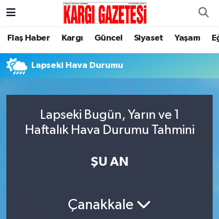
Flaş Haber
Nöbetçi Eczaneler
Flaş Haber
Kargı
Güncel
Siyaset
Yaşam
E
Kargı
Hava Durumu
Lapseki Hava Durumu
Güncel
Çorum Namaz Vakitleri
Siyaset
Trafik Durumu
Lapseki Bugün, Yarın ve 1
Haftalık Hava Durumu Tahmini
Yaşam
Süper Lig Puan Durumu ve Fikstür
ŞU AN
Eğitim
Tüm Manşetler
Son Dakika Haberleri
Çanakkale
Haber Arşivi