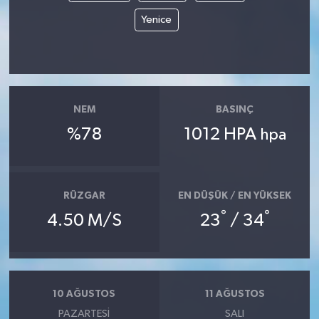
Yenice
NEM
BASINÇ
%78
1012 HPA
hpa
RÜZGAR
EN DÜŞÜK / EN YÜKSEK
°
°
4.50 M/S
23
/ 34
10 AĞUSTOS
11 AĞUSTOS
PAZARTESI
SALI