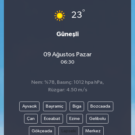
°
23
Güneşli
09 Ağustos Pazar
06:30
Nem: %78, Basınç: 1012 hpa hPa,
Rüzgar: 4.50 m/s
Ayvacık
Bayramiç
Biga
Bozcaada
Çan
Eceabat
Ezine
Gelibolu
Gökçeada
Lapseki
Merkez