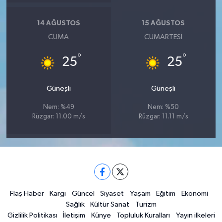
14 AĞUSTOS
15 AĞUSTOS
CUMA
CUMARTESI
°
°
25
25
Güneşli
Güneşli
Nem: %49
Nem: %50
Rüzgar: 11.00 m/s
Rüzgar: 11.11 m/s
Flaş Haber
Kargı
Güncel
Siyaset
Yaşam
Eğitim
Ekonomi
Sağlık
Kültür Sanat
Turizm
Gizlilik Politikası
İletişim
Künye
Topluluk Kuralları
Yayın ilkeleri